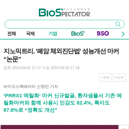
본문 바로가기
주요 메뉴
바이오스펙테이터
통
검색
합
검
전체
국제
기업
색
기사본문
지노믹트리, ‘폐암 체외진단법’ 성능개선 마커
“논문”
입력 2024-04-05 17:17
수정 2024-04-05 17:18
작게
크게
바이오스펙테이터 신창민 기자
‘PRRX1 메틸화’ 마커 신규발굴, 환자샘플서 기존 메
틸화마커와 함께 사용시 민감도 82.4%, 특이도
87.8%로 “정확도 개선”