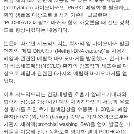
폐암 체외 조기진단에 사용할 수 있는 새로운 메틸화
(methylation) 바이오마커인 ‘PRRX1 메틸화’를 발굴하고,
환자 샘플을 대상으로 회사가 기존에 발굴했던
‘PCDHGA12 메틸화’ 마커와 함께 사용했을 때 진단 정확
도를 향상시켰다는 내용이다.
논문에 따르면 지노믹트리는 회사의 암 바이오마커 발굴
엔진인 ‘메틸 DNA 캡처(Methyl-DNA capture)’를 사용해
폐암과 관련된 메틸화 바이오마커를 발굴했다. 먼저 I~III
기 비소세포폐암(NSCLC) 환자의 암조직과 세포주를 대
상으로 폐암과 관련된 6가지의 메틸화 바이오마커를 얻
었다.
이후 지노믹트리는 건양대병원 호흡기∙알레르기내과와
협력해 성능을 개선시킨 폐암 체외진단법의 서능과 유효
성 평가를 위한 초기 탐색임상을 수행했다. 68명의 폐암
환자(I~IV기)와, 양성(benign) 종양을 가진 33명으로부터
기관지 세척액(bronchial washing, BW)을 얻어 발굴한 마
커들을 이용해 진단 정확도를 평가한 결과 PCDHGA12