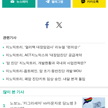
뉴스레터
텔레그램
카카오톡
페
트위
이
터로
스
기사
북
공유
관련기사
으
하기
로
지노믹트리, '얼리텍 대장암검사’ 리뉴얼 “편의성↑”
기
사
지노믹트리, ACT지노믹스와 '대장암진단' 공급계약
공
유
'암 진단' 지노믹트리, 개발현황과 국내외 사업전략은?
하
지노믹트리-옵토레인, 암 조기∙동반진단 개발 MOU
기
지노믹트리, 폐암 진단키트 임상 승인..내달 본격 돌입
많이 본 기사
노보노, '카그리세마' vs마운자로 당뇨병 3
1