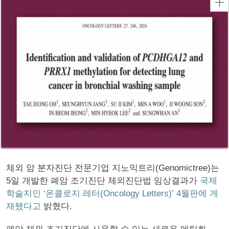
체외 암 분자진단 전문기업 지노믹트리(Genomictree)는
5일 개발한 폐암 조기진단 체외진단법 임상결과가
국제
학술지인 ‘온콜로지 레터(Oncology Letters)’ 4월판에 게
재됐다고
밝혔다.