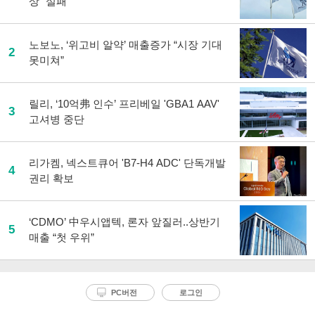
상 “실패”
노보노, ‘위고비 알약’ 매출증가 “시장 기대
2
못미쳐”
릴리, ‘10억弗 인수’ 프리베일 'GBA1 AAV'
3
고셔병 중단
리가켐, 넥스트큐어 'B7-H4 ADC' 단독개발
4
권리 확보
‘CDMO’ 中우시앱텍, 론자 앞질러..상반기
5
매출 “첫 우위”
PC버전
로그인