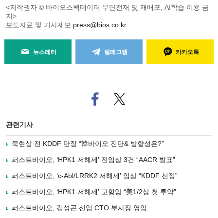
<저작권자 © 바이오스펙테이터 무단전재 및 재배포, AI학습 이용 금
지>
보도자료 및 기사제보
press@bios.co.kr
뉴스레터
텔레그램
카카오톡
페
트위
이
터로
스
기사
북
공유
관련기사
으
하기
로
묵현상 전 KDDF 단장 “韓바이오 진단& 방향성은?”
기
사
퍼스트바이오, ‘HPK1 저해제’ 전임상 3건 “AACR 발표”
공
유
퍼스트바이오, ‘c-Abl/LRRK2 저해제’ 임상 “KDDF 선정”
하
퍼스트바이오, ‘HPK1 저해제’ 고형암 “美1/2상 첫 투약”
기
퍼스트바이오, 김성곤 신임 CTO 부사장 영입