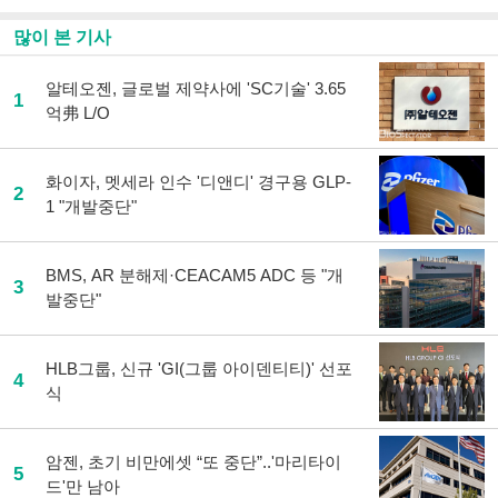
많이 본 기사
알테오젠, 글로벌 제약사에 'SC기술' 3.65
1
억弗 L/O
화이자, 멧세라 인수 '디앤디' 경구용 GLP-
2
1 "개발중단"
BMS, AR 분해제·CEACAM5 ADC 등 "개
3
발중단"
HLB그룹, 신규 'GI(그룹 아이덴티티)' 선포
4
식
암젠, 초기 비만에셋 “또 중단”..'마리타이
5
드'만 남아