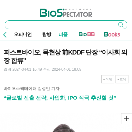
본문 바로가기
주요 메뉴
바이오스펙테이터
통
검색
합
검
오피니언
탐방
피플
색
기사본문
퍼스트바이오, 묵현상 前KDDF 단장 “이사회 의
장 합류”
입력 2024-04-01 16:49
수정 2024-04-01 18:09
작게
크게
바이오스펙테이터 김성민 기자
“글로벌 진출 전략, 사업화, IPO 적극 추진할 것”