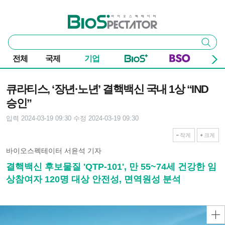
본문 바로가기
주요 메뉴
바이오스펙테이터
통
검색
합
검
전체
국제
기업
색
기사본문
큐라티스, ‘장년·노년’ 결핵백신 국내 1상 “IND
승인”
입력 2024-03-19 09:30
수정 2024-03-19 09:30
작게
크게
바이오스펙테이터 서윤석 기자
결핵백신 후보물질 'QTP-101', 만 55~74세 건강한 임
상참여자 120명 대상 안전성, 면역원성 분석