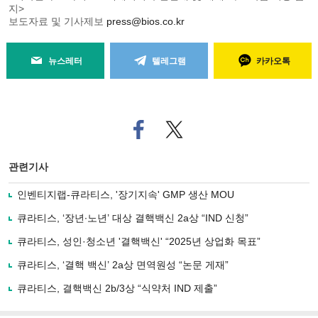
지>
보도자료 및 기사제보
press@bios.co.kr
뉴스레터
텔레그램
카카오톡
페
트위
이
터로
스
기사
북
공유
관련기사
으
하기
로
인벤티지랩-큐라티스, '장기지속' GMP 생산 MOU
기
사
큐라티스, ‘장년∙노년’ 대상 결핵백신 2a상 “IND 신청”
공
유
큐라티스, 성인·청소년 '결핵백신' “2025년 상업화 목표”
하
큐라티스, ‘결핵 백신’ 2a상 면역원성 “논문 게재”
기
큐라티스, 결핵백신 2b/3상 “식약처 IND 제출”