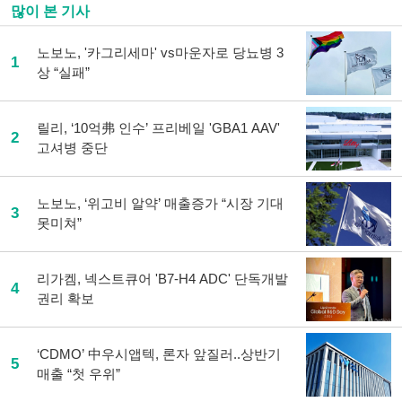
많이 본 기사
노보노, '카그리세마' vs마운자로 당뇨병 3
1
상 “실패”
릴리, ‘10억弗 인수’ 프리베일 'GBA1 AAV'
2
고셔병 중단
노보노, ‘위고비 알약’ 매출증가 “시장 기대
3
못미쳐”
리가켐, 넥스트큐어 'B7-H4 ADC' 단독개발
4
권리 확보
‘CDMO’ 中우시앱텍, 론자 앞질러..상반기
5
매출 “첫 우위”