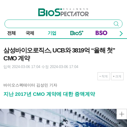
본문 바로가기
주요 메뉴
바이오스펙테이터
통
검색
합
검
전체
국제
기업
색
기사본문
삼성바이오로직스, UCB와 3819억 “올해 첫”
CMO 계약
입력 2024-03-06 17:04
수정 2024-03-06 17:04
작게
크게
바이오스펙테이터 김성민 기자
지난 2017년 CMO 계약에 대한 증액계약