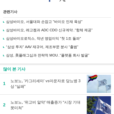
이
터로
스
기사
북
공유
관련기사
으
하기
로
삼성바이오, 서울대와 손잡고 "바이오 인재 육성"
기
사
삼성바이오, 레고켐과 ADC CDO 신규계약..“항체 제공”
공
유
삼성바이오로직스, 작년 영업이익 "첫 1조 돌파"
하
“삼성 투자” AAV 재규어, 제조부문 분사 “출범”
기
삼성, 美플래그십과 전략적 MOU..“플랫폼 회사 발굴”
많이 본 기사
노보노, '카그리세마' vs마운자로 당뇨병 3
1
상 “실패”
노보노, ‘위고비 알약’ 매출증가 “시장 기대
2
못미쳐”