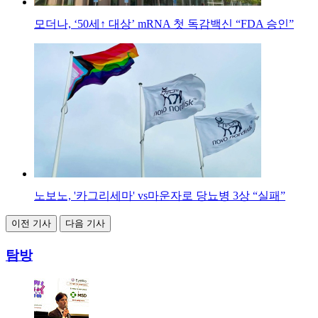
모더나, ‘50세↑ 대상’ mRNA 첫 독감백신 “FDA 승인”
노보노, '카그리세마' vs마운자로 당뇨병 3상 “실패”
이전 기사
다음 기사
탐방