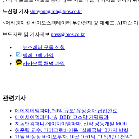
노신영 기자
shinyoung.roh@bios.co.kr
<저작권자 © 바이오스펙테이터 무단전재 및 재배포, AI학습 이
보도자료 및 기사제보
press@bios.co.kr
뉴스레터 구독 신청
텔레그램 가입
카카오톡 채널 가입
관련기사
에이치이엠파마, '50억 규모' 유상증자 납입완료
에이치이엠파마, ‘A, BBB’ 코스닥 기평통과
지놈앤컴퍼니-에이치이엠파마, 신약 공동개발 MOU
허준렬 교수, 마이크로바이옴 “실패극복” 3가지 방향
11월 비상장 바이오투자, 10곳 1051억..”1.5년만 1천억”