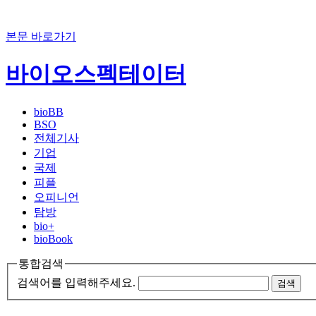
본문 바로가기
바이오스펙테이터
bioBB
BSO
전체기사
기업
국제
피플
오피니언
탐방
bio+
bioBook
통합검색
검색어를 입력해주세요.
검색