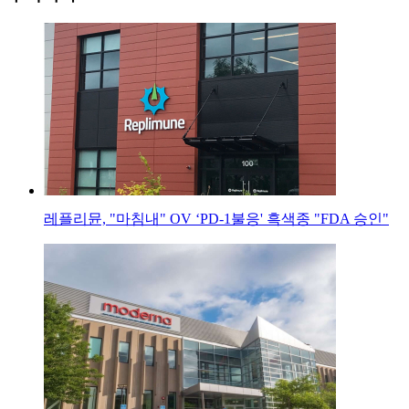
레플리뮨, "마침내" OV ‘PD-1불응' 흑색종 "FDA 승인"