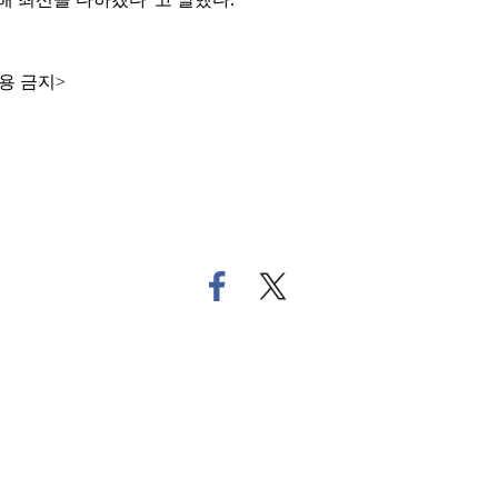
용 금지>
페
트
이
위
스
터
북
로
으
기
로
사
기
공
사
유
공
하
유
기