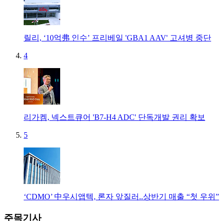
릴리, ‘10억弗 인수’ 프리베일 'GBA1 AAV' 고셔병 중단
4
리가켐, 넥스트큐어 'B7-H4 ADC' 단독개발 권리 확보
5
‘CDMO’ 中우시앱텍, 론자 앞질러..상반기 매출 “첫 우위”
주목기사