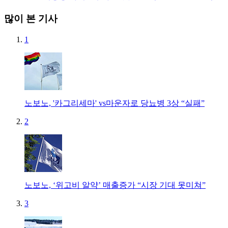
많이 본 기사
1
노보노, '카그리세마' vs마운자로 당뇨병 3상 “실패”
2
노보노, ‘위고비 알약’ 매출증가 “시장 기대 못미쳐”
3