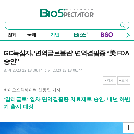
본문 바로가기
주요 메뉴
바이오스펙테이터
통
검색
합
검
전체
국제
기업
색
기사본문
GC녹십자, ‘면역글로불린’ 면역결핍증 “美 FDA
승인”
입력 2023-12-18 08:44
수정 2023-12-18 08:44
작게
크게
바이오스펙테이터 신창민 기자
‘알리글로’ 일차 면역결핍증 치료제로 승인, 내년 하반
기 출시 예정