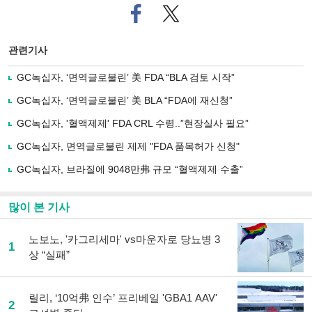
페
트위
이
터로
스
기사
북
공유
관련기사
으
하기
로
GC녹십자, ‘면역글로불린’ 美 FDA “BLA 검토 시작”
기
사
GC녹십자, ‘면역글로불린’ 美 BLA “FDA에 재신청”
공
유
GC녹십자, '혈액제제' FDA CRL 수령..”현장실사 필요”
하
GC녹십자, 면역글로불린 제제 "FDA 품목허가 신청"
기
GC녹십자, 브라질에 9048만弗 규모 “혈액제제 수출”
많이 본 기사
노보노, '카그리세마' vs마운자로 당뇨병 3
1
상 “실패”
릴리, ‘10억弗 인수’ 프리베일 'GBA1 AAV'
2