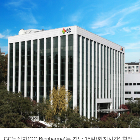
GC녹십자(GC Biopharma)는 지난 15일(현지시간) 혈액