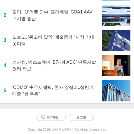
릴리, ‘10억弗 인수’ 프리베일 'GBA1 AAV'
2
고셔병 중단
노보노, ‘위고비 알약’ 매출증가 “시장 기대
3
못미쳐”
리가켐, 넥스트큐어 'B7-H4 ADC' 단독개발
4
권리 확보
‘CDMO’ 中우시앱텍, 론자 앞질러..상반기
5
매출 “첫 우위”
PC버전
로그인
Copyright 2016. 바이오스펙테이터. All rights reserved