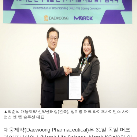
▲박준석 대웅제약 신약센터장(왼쪽), 정지영 머크 라이프사이언스 사이
언스 앤 랩 솔루션 대표
대웅제약(Daewoong Pharmaceutical)은 31일 독일 머크