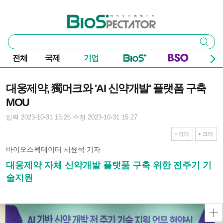
본문 바로가기
주요 메뉴
바이오스펙테이터
통
검색
합
검
전체
국제
기업
색
기사본문
대웅제약, 獨머크와 'AI 신약개발' 플랫폼 구축
MOU
입력 2023-10-31 15:26
수정 2023-10-31 15:27
작게
크게
바이오스펙테이터 서윤석 기자
대웅제약 자체 신약개발 플랫품 구축 위한 전주기 기
술지원