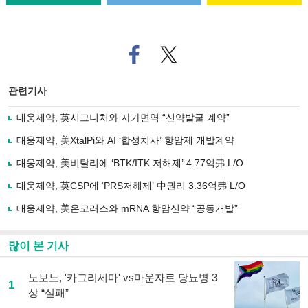
페
트위
이
터로
스
기사
북
공유
관련기사
으
하기
로
대웅제약, 英시그니처와 자가면역 “신약발굴 계약”
기
사
대웅제약, 美XtalPi와 AI ‘합성치사’ 항암제 개발계약
공
유
대웅제약, 美비탈리에 ‘BTK/ITK 저해제’ 4.77억弗 L/O
하
대웅제약, 英CSP에 ‘PRS저해제’ 中권리 3.36억弗 L/O
기
대웅제약, 美온코러스와 mRNA 항암신약 “공동개발”
많이 본 기사
노보노, '카그리세마' vs마운자로 당뇨병 3
1
상 “실패”