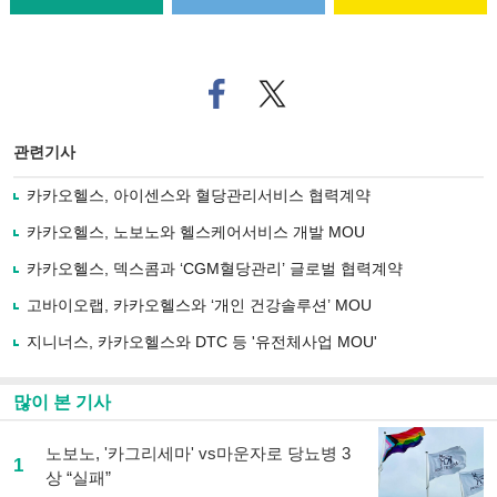
페
트위
이
터로
스
기사
북
공유
관련기사
으
하기
로
카카오헬스, 아이센스와 혈당관리서비스 협력계약
기
사
카카오헬스, 노보노와 헬스케어서비스 개발 MOU
공
유
카카오헬스, 덱스콤과 ‘CGM혈당관리’ 글로벌 협력계약
하
고바이오랩, 카카오헬스와 ‘개인 건강솔루션’ MOU
기
지니너스, 카카오헬스와 DTC 등 '유전체사업 MOU'
많이 본 기사
노보노, '카그리세마' vs마운자로 당뇨병 3
1
상 “실패”