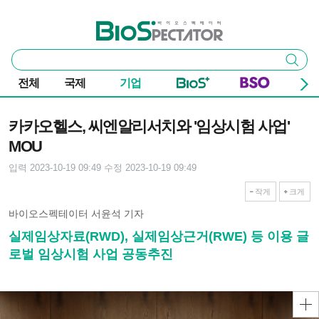
본문 바로가기
주요 메뉴
바이오스펙테이터
통
검색
합
검
전체
국제
기업
색
기사본문
카카오헬스, 씨엔알리서치와 '임상시험 사업'
MOU
입력 2023-10-19 09:49
수정 2023-10-19 09:49
작게
크게
바이오스펙테이터 서윤석 기자
실제임상자료(RWD), 실제임상근거(RWE) 등 이용 글
로벌 임상시험 사업 공동추진