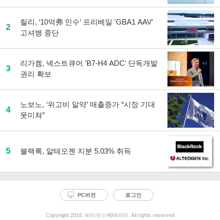
릴리, ‘10억弗 인수’ 프리베일 'GBA1 AAV'
2
고셔병 중단
리가켐, 넥스트큐어 'B7-H4 ADC' 단독개발
3
권리 확보
노보노, ‘위고비 알약’ 매출증가 “시장 기대
4
못미쳐”
5
블랙록, 알테오젠 지분 5.03% 취득
PC버전
로그인
Copyright 2016. 바이오스펙테이터. All rights reserved