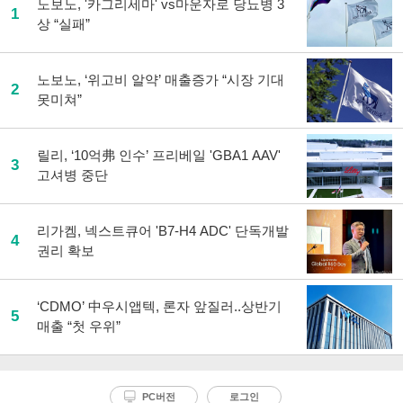
노보노, '카그리세마' vs마운자로 당뇨병 3
1
상 “실패”
노보노, ‘위고비 알약’ 매출증가 “시장 기대
2
못미쳐”
릴리, ‘10억弗 인수’ 프리베일 'GBA1 AAV'
3
고셔병 중단
리가켐, 넥스트큐어 'B7-H4 ADC' 단독개발
4
권리 확보
‘CDMO’ 中우시앱텍, 론자 앞질러..상반기
5
매출 “첫 우위”
PC버전
로그인