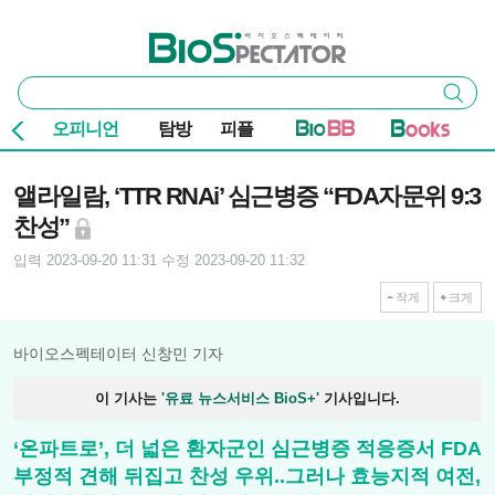
본문 바로가기
주요 메뉴
바이오스펙테이터
통
검색
합
검
오피니언
탐방
피플
색
기사본문
앨라일람, ‘TTR RNAi’ 심근병증 “FDA자문위 9:3
찬성”
입력 2023-09-20 11:31
수정 2023-09-20 11:32
작게
크게
바이오스펙테이터 신창민 기자
이 기사는
'유료 뉴스서비스 BioS+'
기사입니다.
‘온파트로’, 더 넓은 환자군인 심근병증 적응증서 FDA
부정적 견해 뒤집고 찬성 우위..그러나 효능지적 여전,