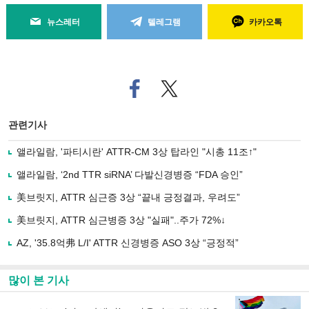
뉴스레터
텔레그램
카카오톡
페
트위
이
터로
스
기사
북
공유
관련기사
으
하기
로
앨라일람, '파티시란' ATTR-CM 3상 탑라인 "시총 11조↑"
기
사
앨라일람, ‘2nd TTR siRNA’ 다발신경병증 “FDA 승인”
공
유
美브릿지, ATTR 심근증 3상 “끝내 긍정결과, 우려도”
하
美브릿지, ATTR 심근병증 3상 "실패"..주가 72%↓
기
AZ, '35.8억弗 L/I' ATTR 신경병증 ASO 3상 “긍정적”
많이 본 기사