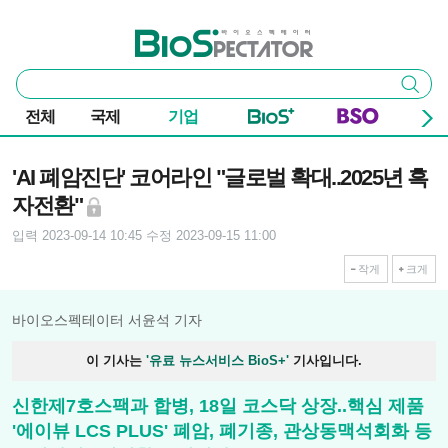
본문 바로가기
주요 메뉴
바이오스펙테이터
통
검색
합
검
전체
국제
기업
색
기사본문
'AI 폐암진단' 코어라인 "글로벌 확대..2025년 흑
자전환"
입력 2023-09-14 10:45
수정 2023-09-15 11:00
작게
크게
바이오스펙테이터 서윤석 기자
이 기사는
'유료 뉴스서비스 BioS+'
기사입니다.
신한제7호스팩과 합병, 18일 코스닥 상장..핵심 제품
'에이뷰 LCS PLUS' 폐암, 폐기종, 관상동맥석회화 등