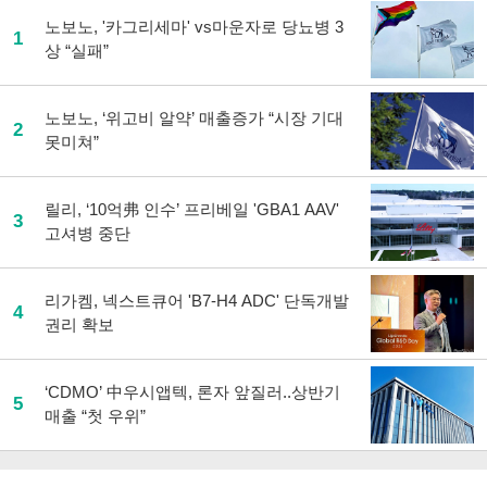
노보노, '카그리세마' vs마운자로 당뇨병 3
1
상 “실패”
노보노, ‘위고비 알약’ 매출증가 “시장 기대
2
못미쳐”
릴리, ‘10억弗 인수’ 프리베일 'GBA1 AAV'
3
고셔병 중단
리가켐, 넥스트큐어 'B7-H4 ADC' 단독개발
4
권리 확보
‘CDMO’ 中우시앱텍, 론자 앞질러..상반기
5
매출 “첫 우위”