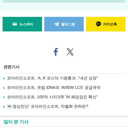
뉴스레터
텔레그램
카카오톡
페
트위
이
터로
스
기사
북
공유
관련기사
으
하기
로
코어라인소프트, ‘A, A’ 코스닥 기평통과..“내년 상장”
기
사
코어라인소프트, 유럽 iDNA와 'AVIEW LCS' 공급계약
공
유
코어라인소프트, 100억 시리즈B "AI 폐암검진 확산"
하
'AI 영상진단' 코어라인소프트, 차별화 전략은?
기
많이 본 기사