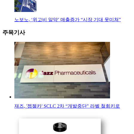
노보노, ‘위고비 알약’ 매출증가 “시장 기대 못미쳐”
주목기사
재즈, '젭젤카' SCLC 2차 “개발중단" 라벨 철회키로