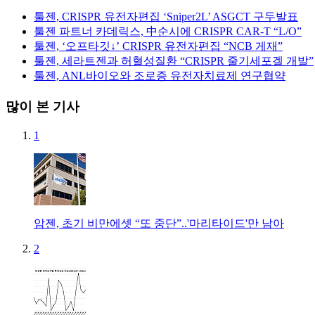
툴젠, CRISPR 유전자편집 ‘Sniper2L’ ASGCT 구두발표
툴젠 파트너 카데릭스, 中순시에 CRISPR CAR-T “L/O”
툴젠, ‘오프타깃↓’ CRISPR 유전자편집 “NCB 게재”
툴젠, 세라트젠과 허혈성질환 “CRISPR 줄기세포겔 개발”
툴젠, ANL바이오와 조로증 유전자치료제 연구협약
많이 본 기사
1
암젠, 초기 비만에셋 “또 중단”..'마리타이드'만 남아
2