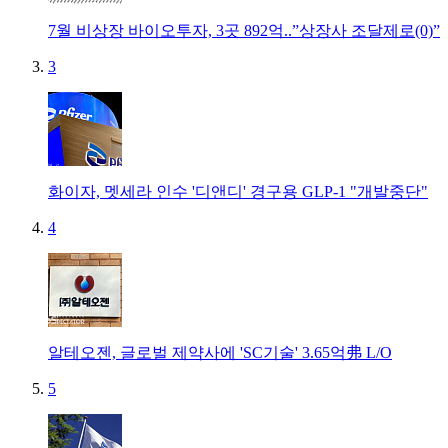
7월 비상장 바이오투자, 3곳 892억..”상장사 조달제로(0)”
3
화이자, 멧세라 인수 '디앤디' 경구용 GLP-1 "개발중단"
4
알테오젠, 글로벌 제약사에 'SC기술' 3.65억弗 L/O
5