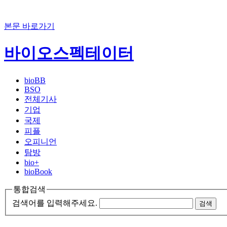
본문 바로가기
바이오스펙테이터
bioBB
BSO
전체기사
기업
국제
피플
오피니언
탐방
bio+
bioBook
통합검색
검색어를 입력해주세요.
검색