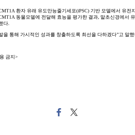
T1A 환자 유래 유도만능줄기세포(iPSC) 기반 모델에서 유전
MT1A 동물모델에 전달해 효능을 평가한 결과, 말초신경에서 유
했다.
발을 통해 가시적인 성과를 창출하도록 최선을 다하겠다”고 말했
용 금지>
페
트
이
위
스
터
북
로