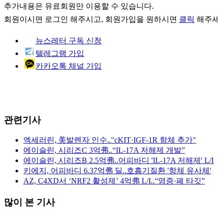
추가내용은 유료회원만 이용할 수 있습니다.
회원이시면
로그인
해주시고, 회원가입을 원하시면
클릭
해주세
뉴스레터 구독 신청
텔레그램 가입
카카오톡 채널 가입
관련기사
엑세러린, 美발렌자 인수.."cKIT·IGF-1R 항체 추가"
에이슬린, 시리즈C 3억弗..“IL-17A 저해제 개발”
에이슬린, 시리즈B 2.5억弗..어피바디 'IL-17A 저해제' L/I
키에지, 어피바디 6.37억弗 딜..호흡기질환 '항체 유사체'
AZ, C4XD서 ‘NRF2 활성제’ 4억弗 L/I..“염증·폐 타깃”
많이 본 기사