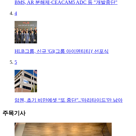
BMS, AR 분해제·CEACAM5 ADC 등 "개발중단"
4
HLB그룹, 신규 'GI(그룹 아이덴티티)' 선포식
5
암젠, 초기 비만에셋 “또 중단”..'마리타이드'만 남아
주목기사