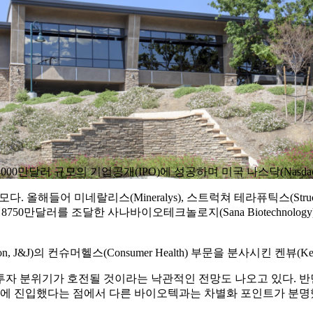
4000만달러 규모의 기업공개(IPO)에 성공하며 미국 나스닥(Nasda
들어 미네랄리스(Mineralys), 스트럭쳐 테라퓨틱스(Structure
억8750만달러를 조달한 사나바이오테크놀로지(Sana Biotechnol
son, J&J)의 컨슈머헬스(Consumer Health) 부문을 분사시킨 
투자 분위기가 호전될 것이라는 낙관적인 전망도 나오고 있다. 
에 진입했다는 점에서 다른 바이오텍과는 차별화 포인트가 분명했