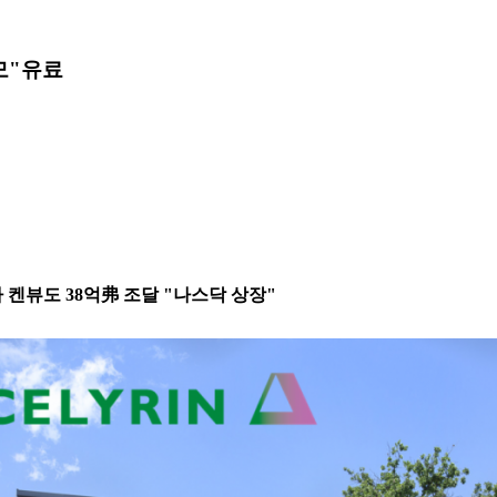
모"
유료
 켄뷰도 38억弗 조달 "나스닥 상장"