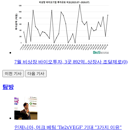
7월 비상장 바이오투자, 3곳 892억..상장사 조달제로(0)
이전 기사
다음 기사
탐방
인제니아, 머크 베팅 'Tie2xVEGF' 기대 "3가지 이유"