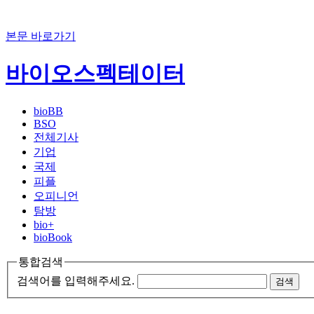
본문 바로가기
바이오스펙테이터
bioBB
BSO
전체기사
기업
국제
피플
오피니언
탐방
bio+
bioBook
통합검색
검색어를 입력해주세요.
검색