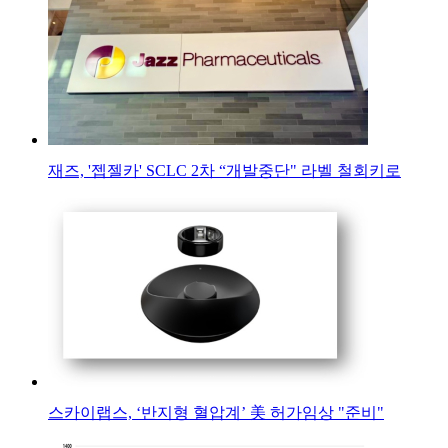
재즈, '젭젤카' SCLC 2차 “개발중단" 라벨 철회키로
스카이랩스, ‘반지형 혈압계’ 美 허가임상 "준비"