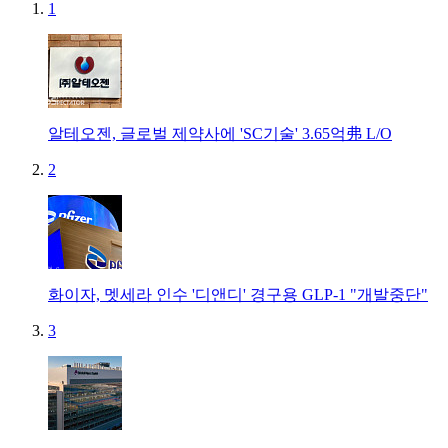
1
알테오젠, 글로벌 제약사에 'SC기술' 3.65억弗 L/O
2
화이자, 멧세라 인수 '디앤디' 경구용 GLP-1 "개발중단"
3