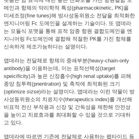
랫폼은 암 표적에 대한 높은 친화도를 가진 항원결합 도
메인과 항체의 약리학적 특성(pharmacokinetic, PK)을
미세조정(fine tunes)해 방사성동위원소 전달을 최적화한
엔지니어링 Fc 도메인을 설계하는 기술이다. 또 앱데라
는 모듈식 포맷을 통해 표적 암종 항원 결합도메인을 엔
지니어링 Fc도메인에 결합해 적절한 PK를 가진 항체를
신속하게 제조가능하다는 설명이다.
앱데라는 전달체로 항체의 중쇄부분(heavy-chain-only
antibody)을 이용하는데, 이는 표적선택성(target
speicificity)과 높은 신장흡수(high renal uptake)를 피해
종양 침투력(pnentration) 및 축적에 최적화된 크기
(optimize sizse)라는 설명이다. 앱데라는 이런 약물이 방
사성동위원소의 치료지수(therapeutics index)를 개선해
비표적 전신 부작용과 신장 및 간독성을 제한해 안전성
을 높이고 치료효과를 최대화할 수 있을 것으로 기대하
고 있다.
앱데라에 따르면 기존에 전달체로 사용하는 펩타이드 등