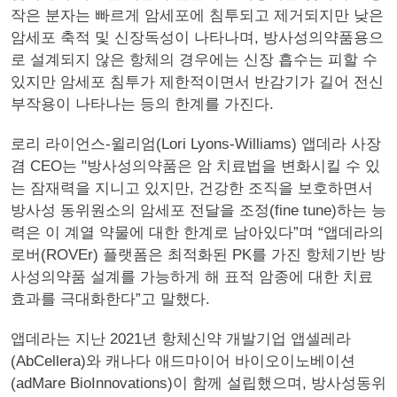
작은 분자는 빠르게 암세포에 침투되고 제거되지만 낮은
암세포 축적 및 신장독성이 나타나며, 방사성의약품용으
로 설계되지 않은 항체의 경우에는 신장 흡수는 피할 수
있지만 암세포 침투가 제한적이면서 반감기가 길어 전신
부작용이 나타나는 등의 한계를 가진다.
로리 라이언스-윌리엄(Lori Lyons-Williams) 앱데라 사장
겸 CEO는 "방사성의약품은 암 치료법을 변화시킬 수 있
는 잠재력을 지니고 있지만, 건강한 조직을 보호하면서
방사성 동위원소의 암세포 전달을 조정(fine tune)하는 능
력은 이 계열 약물에 대한 한계로 남아있다”며 “앱데라의
로버(ROVEr) 플랫폼은 최적화된 PK를 가진 항체기반 방
사성의약품 설계를 가능하게 해 표적 암종에 대한 치료
효과를 극대화한다”고 말했다.
앱데라는 지난 2021년 항체신약 개발기업 앱셀레라
(AbCellera)와 캐나다 애드마이어 바이오이노베이션
(adMare BioInnovations)이 함께 설립했으며, 방사성동위