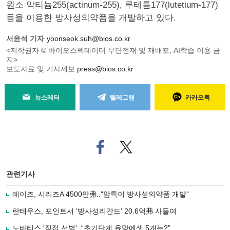
원소 악티늄255(actinum-255), 루테튬177(lutetium-177)
등을 이용한 방사성의약품을 개발하고 있다.
서윤석 기자
yoonseok.suh@bios.co.kr
<저작권자 © 바이오스펙테이터 무단전재 및 재배포, AI학습 이용 금
지>
보도자료 및 기사제보
press@bios.co.kr
뉴스레터
텔레그램
카카오톡
페
트위
이
터로
스
기사
북
공유
관련기사
으
하기
로
레이즈, 시리즈A 4500만弗.."암특이 방사성의약품 개발"
기
사
란테우스, 포인트서 ‘방사성리간드’ 20.6억弗 사들여
공
유
노바티스 '직접 선별', “초기단계 유망에셋 5개는?”