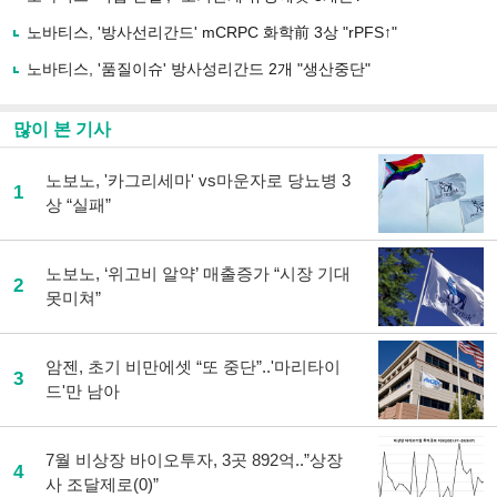
하
노바티스, '방사선리간드' mCRPC 화학前 3상 "rPFS↑"
기
노바티스, '품질이슈' 방사성리간드 2개 "생산중단"
많이 본 기사
노보노, '카그리세마' vs마운자로 당뇨병 3
1
상 “실패”
노보노, ‘위고비 알약’ 매출증가 “시장 기대
2
못미쳐”
암젠, 초기 비만에셋 “또 중단”..'마리타이
3
드'만 남아
7월 비상장 바이오투자, 3곳 892억..”상장
4
사 조달제로(0)”