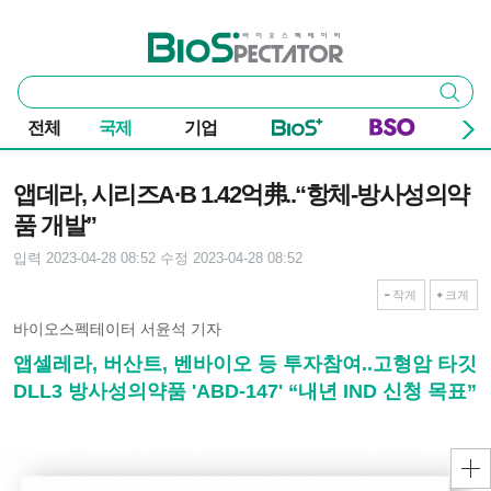
본문 바로가기
주요 메뉴
바이오스펙테이터
통
검색
합
검
전체
국제
기업
색
기사본문
앱데라, 시리즈A·B 1.42억弗..“항체-방사성의약
품 개발”
입력 2023-04-28 08:52
수정 2023-04-28 08:52
작게
크게
바이오스펙테이터 서윤석 기자
앱셀레라, 버산트, 벤바이오 등 투자참여..고형암 타깃
DLL3 방사성의약품 'ABD-147' “내년 IND 신청 목표”