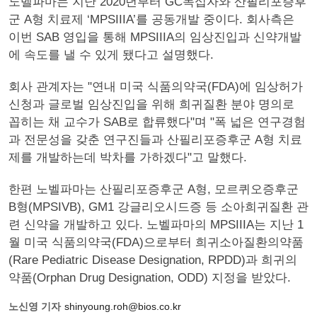
노벨파마는 지난 2020년부터 GC녹십자와 산필리포증후
군 A형 치료제 ‘MPSIIIA’를 공동개발 중이다. 회사측은
이번 SAB 영입을 통해 MPSIIIA의 임상진입과 신약개발
에 속도를 낼 수 있게 됐다고 설명했다.
회사 관계자는 "연내 미국 식품의약국(FDA)에 임상허가
신청과 글로벌 임상진입을 위해 희귀질환 분야 명의로
꼽히는 채 교수가 SAB로 합류했다"며 "폭 넓은 연구경험
과 전문성을 갖춘 연구진들과 산필리포증후군 A형 치료
제를 개발하는데 박차를 가하겠다"고 말했다.
한편 노벨파마는 산필리포증후군 A형, 모르퀴오증후군
B형(MPSIVB), GM1 강글리오시드증 등 소아희귀질환 관
련 신약을 개발하고 있다. 노벨파마의 MPSIIIA는 지난 1
월 미국 식품의약국(FDA)으로부터 희귀소아질환의약품
(Rare Pediatric Disease Designation, RPDD)과 희귀의
약품(Orphan Drug Designation, ODD) 지정을 받았다.
노신영 기자
shinyoung.roh@bios.co.kr