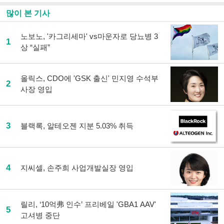
많이 본 기사
노보노, '카그리세마' vs마운자로 당뇨병 3
1
상 “실패”
올릭스, CDO에 'GSK 출신' 민지영 수석부
2
사장 영입
3
블랙록, 알테오젠 지분 5.03% 취득
4
지씨셀, 손주희 사업개발실장 영입
릴리, ‘10억弗 인수’ 프리베일 'GBA1 AAV'
5
고셔병 중단