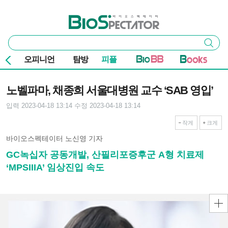
본문 바로가기
주요 메뉴
바이오스펙테이터
통
검색
합
검
오피니언
탐방
피플
색
기사본문
노벨파마, 채종희 서울대병원 교수 ‘SAB 영입’
입력 2023-04-18 13:14
수정 2023-04-18 13:14
작게
크게
바이오스펙테이터 노신영 기자
GC녹십자 공동개발, 산필리포증후군 A형 치료제
‘MPSIIIA’ 임상진입 속도