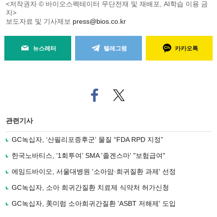
<저작권자 © 바이오스펙테이터 무단전재 및 재배포, AI학습 이용 금
지>
보도자료 및 기사제보
press@bios.co.kr
뉴스레터
텔레그램
카카오톡
페
트위
이
터로
스
기사
북
공유
관련기사
으
하기
로
GC녹십자, ‘산필리포증후군’ 물질 “FDA RPD 지정”
기
사
한국노바티스, ‘1회투여’ SMA '졸겐스마' "보험급여"
공
유
에임드바이오, 서울대병원 '소아암·희귀질환 과제' 선정
하
GC녹십자, 소아 희귀간질환 치료제 식약처 허가신청
기
GC녹십자, 美미럼 소아희귀간질환 'ASBT 저해제' 도입