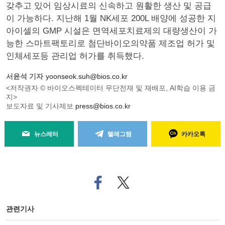
갖추고 있어 임상시료의 신속하고 원활한 생산 및 공급
이 가능하다. 지난해 1월 NK세포 200L 배양에 성공한 지
아이셀의 GMP 시설은 면역세포치료제의 대량생산이 가
능한 스마트팩토리로 첨단바이오의약품 제조업 허가 및
인체세포등 관리업 허가를 취득했다.
서윤석 기자
yoonseok.suh@bios.co.kr
<저작권자 © 바이오스펙테이터 무단전재 및 재배포, AI학습 이용 금
지>
보도자료 및 기사제보
press@bios.co.kr
뉴스레터
텔레그램
카카오톡
페
트위
이
터로
스
기사
북
공유
관련기사
으
하기