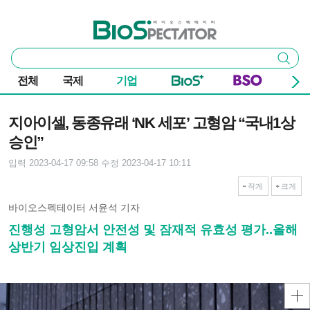
본문 바로가기
주요 메뉴
바이오스펙테이터
통
검색
합
검
전체
국제
기업
색
기사본문
지아이셀, 동종유래 ‘NK 세포’ 고형암 “국내1상
승인”
입력 2023-04-17 09:58
수정 2023-04-17 10:11
작게
크게
바이오스펙테이터 서윤석 기자
진행성 고형암서 안전성 및 잠재적 유효성 평가..올해
상반기 임상진입 계획