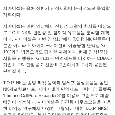
지아이셀은 올해 상반기 임상시험에 본격적으로 돌입할
계획이다.
지아이셀은 이번 임상에서 진행성 고형암 환자를 대상으
로 T.O.P. NK의 안전성 및 잠재적 유효성을 분석할 계획
이다. 지아이셀은 이번 임상1상에서 T.O.P. NK 단독투여
뿐만 아니라 지아이이노베이션의 이중융합 단백질 ‘GI-
101’과의 병용요법도 평가할 계획이다. 현재 임상1/2상
시험을 진행중인 GI-101은 면역세포를 타깃하는 CD80과
기존 IL-2의 단점을 개선한 IL-2변이체(IL-2v)가 융합된
단백질이다.
T.O.P. NK는 종양 타깃 능력과 암세포 살상효율을 높인
NK세포치료제로, 지아이셀의 면역세포 대량배양 플랫폼
‘Immune CellPure Expander®’를 이용해 고순도로 대량
배양이 가능하다. 지아이셀은 인간화 마우스모델을 이용
한 비임상 연구에서 다양한 고형암에 대한 T.O.P. NK의
효력을 확인했다. 특히 다양한 종류의 대장암 세포주를