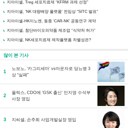
로
지아이셀, Treg 세포치료제 “KFRM 과제 선정”
기
사
지아이셀, 'NK 대량배양 플랫폼' 전임상 "SITC 발표"
공
유
지아이셀-HK이노엔, 동종 ‘CAR-NK’ 공동연구 계약
하
지아이셀, 첨단바이오의약품 제조업 “식약처 허가”
기
지아이셀, NK세포치료제 제작플랫폼 차별성은?
많이 본 기사
노보노, '카그리세마' vs마운자로 당뇨병 3
1
상 “실패”
올릭스, CDO에 'GSK 출신' 민지영 수석부
2
사장 영입
3
지씨셀, 손주희 사업개발실장 영입