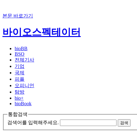
본문 바로가기
바이오스펙테이터
bioBB
BSO
전체기사
기업
국제
피플
오피니언
탐방
bio+
bioBook
통합검색
검색어를 입력해주세요.
검색