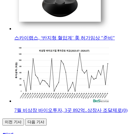
스카이랩스, ‘반지형 혈압계’ 美 허가임상 "준비"
7월 비상장 바이오투자, 3곳 892억..상장사 조달제로(0)
이전 기사
다음 기사