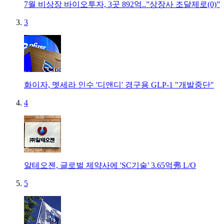
7월 비상장 바이오투자, 3곳 892억..”상장사 조달제로(0)”
3
화이자, 멧세라 인수 '디앤디' 경구용 GLP-1 "개발중단"
4
알테오젠, 글로벌 제약사에 'SC기술' 3.65억弗 L/O
5