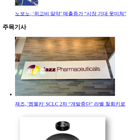
노보노, ‘위고비 알약’ 매출증가 “시장 기대 못미쳐”
주목기사
재즈, '젭젤카' SCLC 2차 “개발중단" 라벨 철회키로