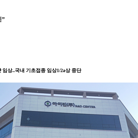
인”
샷 임상..국내 기초접종 임상1/2a상 중단