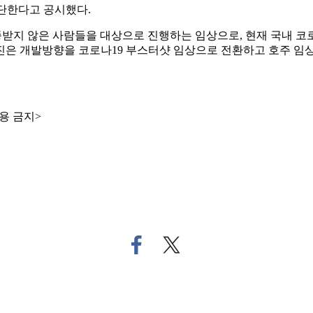
중단한다고 공시했다.
종받지 않은 사람들을 대상으로 진행하는 임상으로, 현재 국내 코로나
진은 개발방향을 코로나19 부스터샷 임상으로 전환하고 호주 임
용 금지>
페
트
이
위
스
터
북
로
으
기