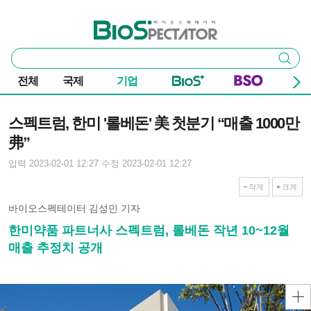
본문 바로가기
주요 메뉴
바이오스펙테이터
통
검색
합
검
전체
국제
기업
색
기사본문
스펙트럼, 한미 '롤베돈' 美 첫분기 “매출 1000만
弗”
입력 2023-02-01 12:27
수정 2023-02-01 12:27
작게
크게
바이오스펙테이터 김성민 기자
한미약품 파트너사 스펙트럼, 롤베돈 작년 10~12월
매출 추정치 공개