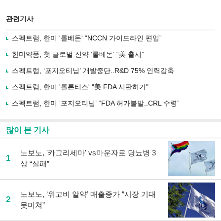
스
기사
북
공유
관련기사
으
하기
로
스펙트럼, 한미 '롤베돈' “NCCN 가이드라인 편입”
기
사
한미약품, 첫 글로벌 신약 ‘롤베돈’ “美 출시”
공
유
스펙트럼, ‘포지오티닙’ 개발중단..R&D 75% 인력감축
하
스펙트럼, 한미 '롤론티스' "美 FDA 시판허가"
기
스펙트럼, 한미 ‘포지오티닙’ “FDA 허가불발..CRL 수령”
많이 본 기사
노보노, '카그리세마' vs마운자로 당뇨병 3
1
상 “실패”
노보노, ‘위고비 알약’ 매출증가 “시장 기대
2
못미쳐”