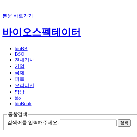
본문 바로가기
바이오스펙테이터
bioBB
BSO
전체기사
기업
국제
피플
오피니언
탐방
bio+
bioBook
통합검색
검색어를 입력해주세요.
검색