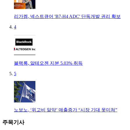
리가켐, 넥스트큐어 'B7-H4 ADC' 단독개발 권리 확보
4
블랙록, 알테오젠 지분 5.03% 취득
5
노보노, ‘위고비 알약’ 매출증가 “시장 기대 못미쳐”
주목기사