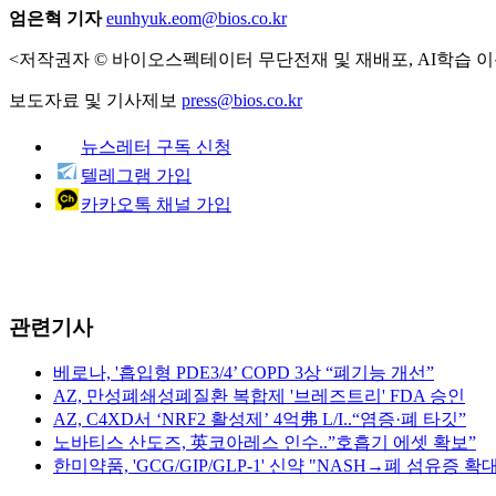
엄은혁 기자
eunhyuk.eom@bios.co.kr
<저작권자 © 바이오스펙테이터 무단전재 및 재배포, AI학습 이
보도자료 및 기사제보
press@bios.co.kr
뉴스레터 구독 신청
텔레그램 가입
카카오톡 채널 가입
관련기사
베로나, '흡입형 PDE3/4’ COPD 3상 “폐기능 개선”
AZ, 만성폐쇄성폐질환 복합제 '브레즈트리' FDA 승인
AZ, C4XD서 ‘NRF2 활성제’ 4억弗 L/I..“염증·폐 타깃”
노바티스 산도즈, 英코아레스 인수..”호흡기 에셋 확보”
한미약품, 'GCG/GIP/GLP-1' 신약 "NASH→폐 섬유증 확대