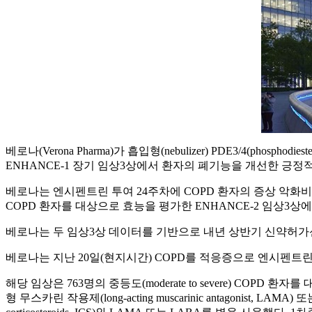
베로나(Verona Pharma)가 흡입형(nebulizer) PDE3/4(phosphodie
ENHANCE-1 장기 임상3상에서 환자의 폐기능을 개선한 긍정
베로나는 엔시펜트린 투여 24주차에 COPD 환자의 증상 악화
COPD 환자를 대상으로 효능을 평가한 ENHANCE-2 임상3
베로나는 두 임상3상 데이터를 기반으로 내년 상반기 신약허가신
베로나는 지난 20일(현지시간) COPD를 적응증으로 엔시펜트린 장
해당 임상은 763명의 중등도(moderate to severe) COP
형 무스카린 작용제(long-acting muscarinic antagonist, L