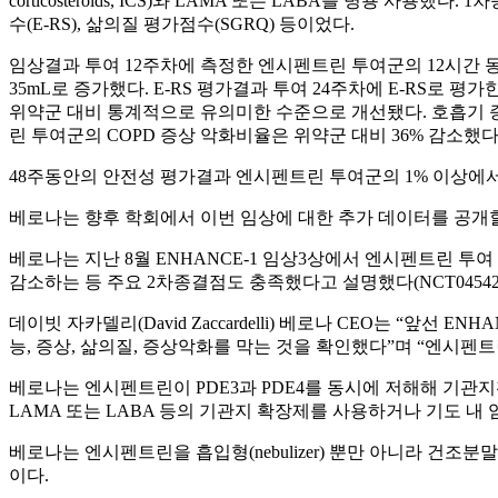
corticosteroids, ICS)와 LAMA 또는 LABA를 병용 사용했
수(E-RS), 삶의질 평가점수(SGRQ) 등이었다.
임상결과 투여 12주차에 측정한 엔시펜트린 투여군의 12시간 동안의 
35mL로 증가했다. E-RS 평가결과 투여 24주차에 E-RS
위약군 대비 통계적으로 유의미한 수준으로 개선됐다. 호흡기 
린 투여군의 COPD 증상 악화비율은 위약군 대비 36% 감소했다(p=0
48주동안의 안전성 평가결과 엔시펜트린 투여군의 1% 이상에
베로나는 향후 학회에서 이번 임상에 대한 추가 데이터를 공개
베로나는 지난 8월 ENHANCE-1 임상3상에서 엔시펜트린 투여
감소하는 등 주요 2차종결점도 충족했다고 설명했다(NCT045420
데이빗 자카델리(David Zaccardelli) 베로나 CEO는 “앞
능, 증상, 삶의질, 증상악화를 막는 것을 확인했다”며 “엔시펜
베로나는 엔시펜트린이 PDE3과 PDE4를 동시에 저해해 기관지확장
LAMA 또는 LABA 등의 기관지 확장제를 사용하거나 기도 
베로나는 엔시펜트린을 흡입형(nebulizer) 뿐만 아니라 건조분말흡입제형(
이다.