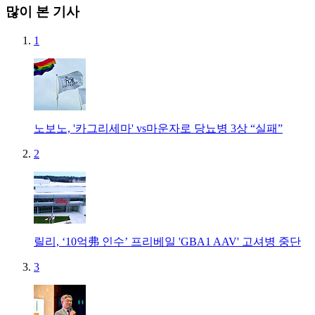
많이 본 기사
1
노보노, '카그리세마' vs마운자로 당뇨병 3상 “실패”
2
릴리, ‘10억弗 인수’ 프리베일 'GBA1 AAV' 고셔병 중단
3