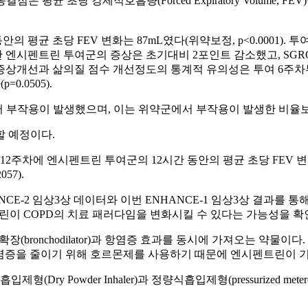
다. 1차종결점은 평균 초당 강제적호흡량(Forced Expiratory Volu
평균 초당 FEV 변화는 87mL였다(위약보정, p<0.0001). 투여
로 평가한 엔시펜트린 투여군의 증상은 초기대비 2포인트 감소했고, 
증상개선과 삶의질 점수 개선정도의 통계적 유의성은 투여 6주차부
.0505).
서 부작용이 발생했으며, 이는 위약군에서 부작용이 발생한 비율보
할 예정이다.
 12주차에 엔시펜트린 투여군의 12시간 동안의 평균 초당 FEV 
57).
선 ENHANCE-2 임상3상 데이터와 이번 ENHANCE-1 임상3상 
트린이 COPD의 치료 패러다임을 변화시킬 수 있다는 가능성을 확
(bronchodilator)과 항염증 효과를 동시에 가져오는 약물
내 염증을 줄이기 위해 호르몬제를 사용하기 때문에 엔시펜트린이 
Dry Powder Inhaler)과 정량식흡입제형(pressurized mete