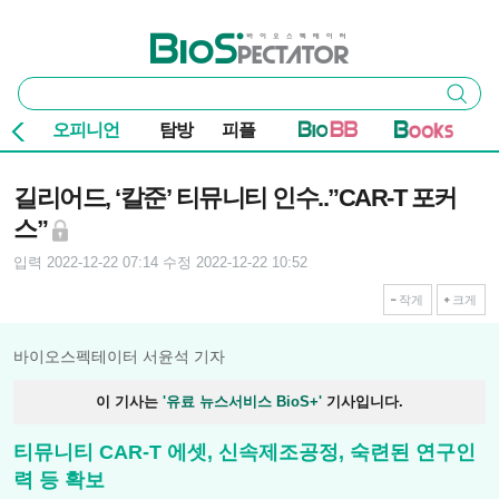
본문 바로가기
주요 메뉴
바이오스펙테이터
통
검색
합
검
오피니언
탐방
피플
색
기사본문
길리어드, ‘칼준’ 티뮤니티 인수..”CAR-T 포커
스”
입력 2022-12-22 07:14
수정 2022-12-22 10:52
작게
크게
바이오스펙테이터 서윤석 기자
이 기사는
'유료 뉴스서비스 BioS+'
기사입니다.
티뮤니티 CAR-T 에셋, 신속제조공정, 숙련된 연구인
력 등 확보