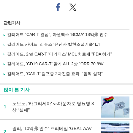
페
트위
이
터로
스
기사
북
공유
관련기사
으
하기
로
길리어드 “CAR-T 결심”, 아셀엑스 'BCMA' 18억弗 인수
기
사
길리어드 카이트, 리퓨즈 '유전자 발현조절기술' L/I
공
유
길리어드, 2nd CAR-T '테카터스' MCL 치료제 "FDA 허가"
하
길리어드, ‘CD19 CAR-T’ 말기 ALL 2상 “ORR 70.9%”
기
길리어드, ‘CAR-T’ 림프종 2차진출 효과..“깜짝 실적”
많이 본 기사
노보노, '카그리세마' vs마운자로 당뇨병 3
1
상 “실패”
릴리, ‘10억弗 인수’ 프리베일 'GBA1 AAV'
2