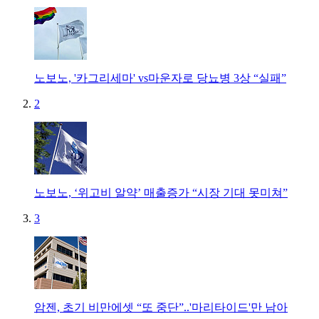
노보노, '카그리세마' vs마운자로 당뇨병 3상 “실패”
2
노보노, ‘위고비 알약’ 매출증가 “시장 기대 못미쳐”
3
암젠, 초기 비만에셋 “또 중단”..'마리타이드'만 남아