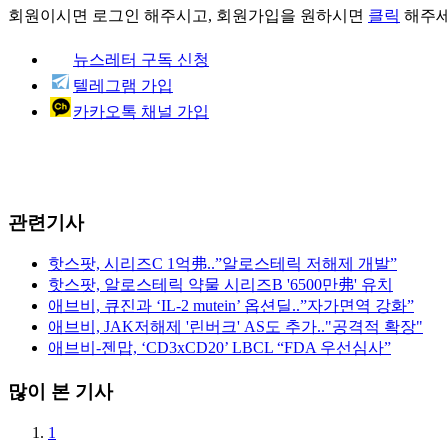
회원이시면
로그인
해주시고, 회원가입을 원하시면
클릭
해주세
뉴스레터 구독 신청
텔레그램 가입
카카오톡 채널 가입
관련기사
핫스팟, 시리즈C 1억弗..”알로스테릭 저해제 개발”
핫스팟, 알로스테릭 약물 시리즈B '6500만弗' 유치
애브비, 큐진과 ‘IL-2 mutein’ 옵션딜..”자가면역 강화”
애브비, JAK저해제 '린버크' AS도 추가.."공격적 확장"
애브비-젠맙, ‘CD3xCD20’ LBCL “FDA 우선심사”
많이 본 기사
1