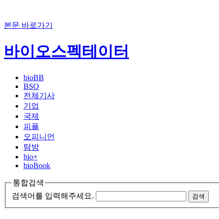
본문 바로가기
바이오스펙테이터
bioBB
BSO
전체기사
기업
국제
피플
오피니언
탐방
bio+
bioBook
통합검색
검색어를 입력해주세요.
검색