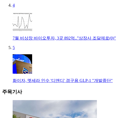
4
7월 비상장 바이오투자, 3곳 892억..”상장사 조달제로(0)”
5
화이자, 멧세라 인수 '디앤디' 경구용 GLP-1 "개발중단"
주목기사