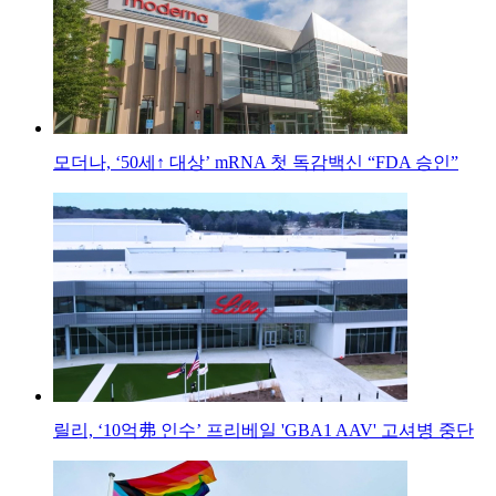
모더나, ‘50세↑ 대상’ mRNA 첫 독감백신 “FDA 승인”
릴리, ‘10억弗 인수’ 프리베일 'GBA1 AAV' 고셔병 중단