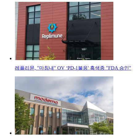
레플리뮨, "마침내" OV ‘PD-1불응' 흑색종 "FDA 승인"