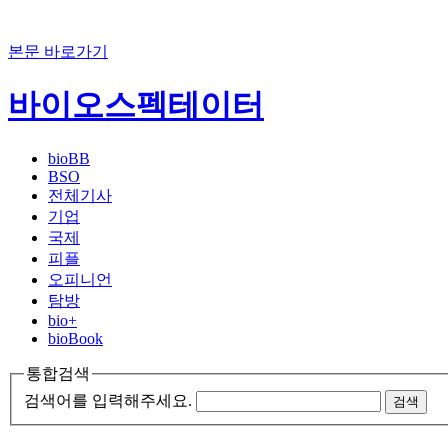
본문 바로가기
바이오스펙테이터
bioBB
BSO
전체기사
기업
국제
피플
오피니언
탐방
bio+
bioBook
통합검색
검색어를 입력해주세요.
검색