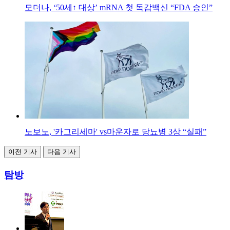
모더나, ‘50세↑ 대상’ mRNA 첫 독감백신 “FDA 승인”
노보노, '카그리세마' vs마운자로 당뇨병 3상 “실패”
이전 기사
다음 기사
탐방