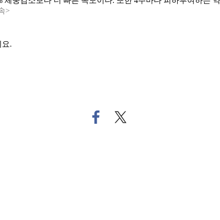
 9% 체중감소보다 더 빠른 속도이다. 또한 4주마다 피하투여하는
속>
요.
페
트
이
위
스
터
북
로
으
기
로
사
기
공
사
유
공
하
유
기
하