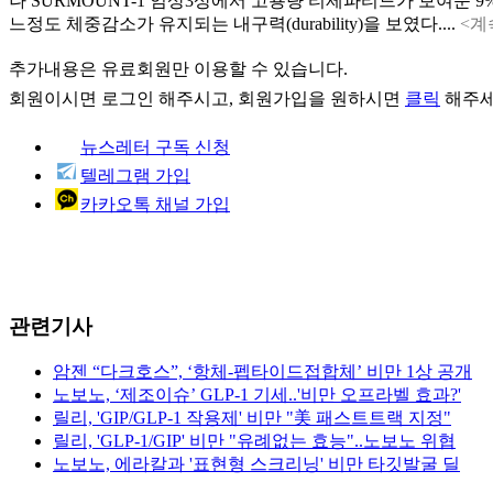
나 SURMOUNT-1 임상3상에서 고용량 티제파티드가 보여준
느정도 체중감소가 유지되는 내구력(durability)을 보였다....
<계
추가내용은 유료회원만 이용할 수 있습니다.
회원이시면
로그인
해주시고, 회원가입을 원하시면
클릭
해주세
뉴스레터 구독 신청
텔레그램 가입
카카오톡 채널 가입
관련기사
암젠 “다크호스”, ‘항체-펩타이드접합체’ 비만 1상 공개
노보노, ‘제조이슈’ GLP-1 기세..'비만 오프라벨 효과?'
릴리, 'GIP/GLP-1 작용제' 비만 "美 패스트트랙 지정"
릴리, 'GLP-1/GIP' 비만 "유례없는 효능"..노보노 위협
노보노, 에라칼과 '표현형 스크리닝' 비만 타깃발굴 딜