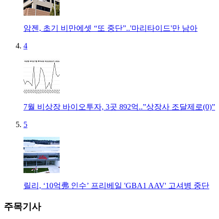
암젠, 초기 비만에셋 “또 중단”..'마리타이드'만 남아
4
7월 비상장 바이오투자, 3곳 892억..”상장사 조달제로(0)”
5
릴리, ‘10억弗 인수’ 프리베일 'GBA1 AAV' 고셔병 중단
주목기사