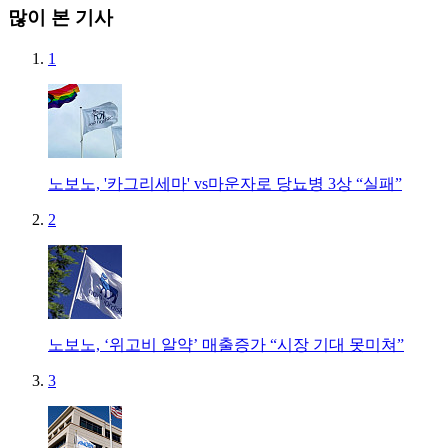
많이 본 기사
1
노보노, '카그리세마' vs마운자로 당뇨병 3상 “실패”
2
노보노, ‘위고비 알약’ 매출증가 “시장 기대 못미쳐”
3