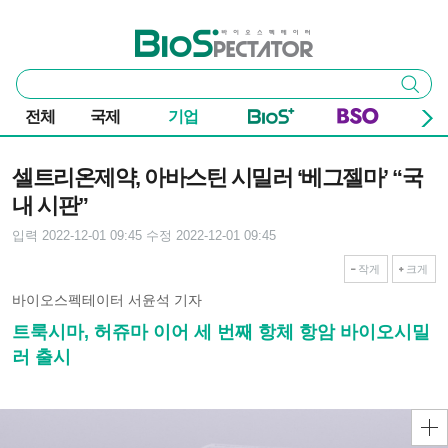
본문 바로가기
주요 메뉴
바이오스펙테이터
통
검색
합
검
전체
국제
기업
색
기사본문
셀트리온제약, 아바스틴 시밀러 ‘베그젤마’ “국
내 시판”
입력 2022-12-01 09:45
수정 2022-12-01 09:45
작게
크게
바이오스펙테이터 서윤석 기자
트룩시마, 허쥬마 이어 세 번째 항체 항암 바이오시밀
러 출시