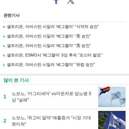
이
터로
스
기사
북
공유
관련기사
으
하기
로
셀트리온, 아바스틴 시밀러 ‘베그젤마’ “식약처 승인”
기
사
셀트리온, 아바스틴 시밀러 ‘베그젤마’ “美 승인”
공
유
셀트리온, 아바스틴 시밀러 '베그젤마' “英 승인”
하
셀트리온, ESMO서 '베그젤마' 3상 후속 "포스터 발표"
기
셀트리온, 아바스틴 시밀러 '베그젤마' “유럽 승인”
많이 본 기사
노보노, '카그리세마' vs마운자로 당뇨병 3
1
상 “실패”
노보노, ‘위고비 알약’ 매출증가 “시장 기대
2
못미쳐”