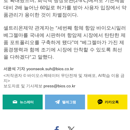
로 확대됐으며, 희석액 냉장보관(2-8℃)에서도 기존제품
대비 2배 늘어난 60일로 허가를 받아 사용자 입장에서 약
품관리가 용이한 것이 차별점이다.
셀트리온제약 관계자는 “세번째 항체 항암 바이오시밀러
베그젤마를 국내에 시판하며 항암제 시장에서 탄탄한 제
품 포트폴리오를 구축하게 됐다”며 “베그젤마가 가진 제
품경쟁력과 함께 조기에 시장에 안착할 수 있도록 최선
을 다하겠다“고 말했다.
서윤석 기자
yoonseok.suh@bios.co.kr
<저작권자 © 바이오스펙테이터 무단전재 및 재배포, AI학습 이용 금
지>
보도자료 및 기사제보
press@bios.co.kr
뉴스레터
텔레그램
카카오톡
페
트위