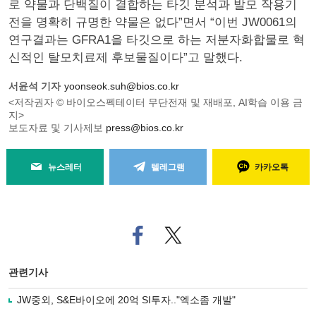
로 약물과 단백질이 결합하는 타깃 분석과 발모 작용기
전을 명확히 규명한 약물은 없다”면서 “이번 JW0061의
연구결과는 GFRA1을 타깃으로 하는 저분자화합물로 혁
신적인 탈모치료제 후보물질이다”고 말했다.
서윤석 기자
yoonseok.suh@bios.co.kr
<저작권자 © 바이오스펙테이터 무단전재 및 재배포, AI학습 이용 금
지>
보도자료 및 기사제보
press@bios.co.kr
뉴스레터
텔레그램
카카오톡
페
트위
이
터로
스
기사
북
공유
관련기사
으
하기
로
JW중외, S&E바이오에 20억 SI투자.."엑소좀 개발"
기