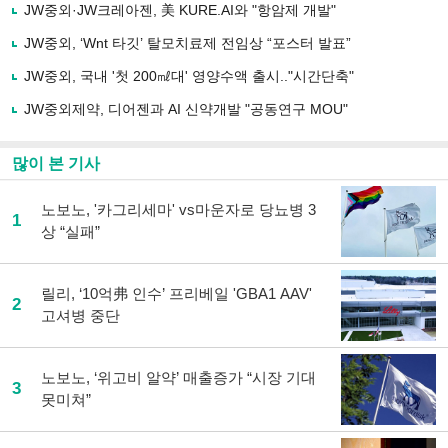
사
JW중외·JW크레아젠, 美 KURE.AI와 "항암제 개발"
공
유
JW중외, ‘Wnt 타깃’ 탈모치료제 전임상 “포스터 발표”
하
JW중외, 국내 '첫 200㎖대' 영양수액 출시.."시간단축"
기
JW중외제약, 디어젠과 AI 신약개발 "공동연구 MOU"
많이 본 기사
노보노, '카그리세마' vs마운자로 당뇨병 3
1
상 “실패”
릴리, ‘10억弗 인수’ 프리베일 'GBA1 AAV'
2
고셔병 중단
노보노, ‘위고비 알약’ 매출증가 “시장 기대
3
못미쳐”