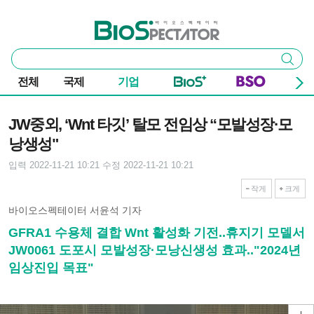
본문 바로가기
주요 메뉴
바이오스펙테이터
통
검색
합
검
전체
국제
기업
색
기사본문
JW중외, ‘Wnt 타깃’ 탈모 전임상 “모발성장·모
낭생성"
입력 2022-11-21 10:21
수정 2022-11-21 10:21
작게
크게
바이오스펙테이터 서윤석 기자
GFRA1 수용체 결합 Wnt 활성화 기전..휴지기 모델서
JW0061 도포시 모발성장·모낭신생성 효과.."2024년
임상진입 목표"