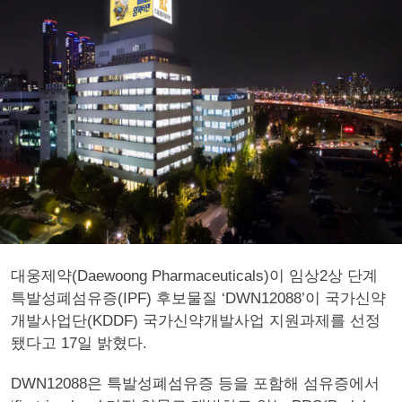
대웅제약(Daewoong Pharmaceuticals)이 임상2상 단계
특발성폐섬유증(IPF) 후보물질 ‘DWN12088’이 국가신약
개발사업단(KDDF) 국가신약개발사업 지원과제를 선정
됐다고 17일 밝혔다.
DWN12088은 특발성폐섬유증 등을 포함해 섬유증에서