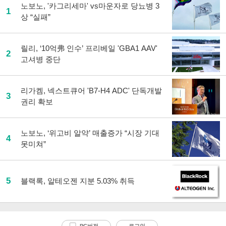
노보노, '카그리세마' vs마운자로 당뇨병 3
1
상 “실패”
릴리, ‘10억弗 인수’ 프리베일 'GBA1 AAV'
2
고셔병 중단
리가켐, 넥스트큐어 'B7-H4 ADC' 단독개발
3
권리 확보
노보노, ‘위고비 알약’ 매출증가 “시장 기대
4
못미쳐”
5
블랙록, 알테오젠 지분 5.03% 취득