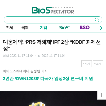
본문 바로가기
주요 메뉴
바이오스펙테이터
통
검색
합
검
전체
국제
기업
색
기사본문
대웅제약, ‘PRS 저해제’ IPF 2상 “KDDF 과제선
정”
입력 2022-11-17 11:04
수정 2022-11-17 11:04
작게
크게
바이오스펙테이터 김성민 기자
2년간 ‘DWN12088’ 다국가 임상2상 연구비 지원