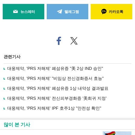
뉴스레터
텔레그램
카카오톡
페
트위
이
터로
스
기사
북
공유
관련기사
으
하기
로
대웅제약, 'PRS 저해제' 폐섬유증 "美 2상 IND 승인"
기
사
대웅제약, 'PRS 저해제' "비임상 전신경화증서 효능"
공
유
대웅제약, 'PRS 저해제' 폐섬유증 1상 내약성 결과발표
하
대웅제약, ‘PRS 저해제’ 전신피부경화증 '美희귀 지정'
기
대웅제약, 'PRS 저해제' IPF 호주1상 "안전성 확인"
많이 본 기사