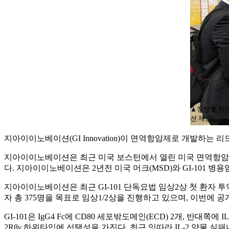
▲장명호 지아
션 제공)
지아이이노베이션(GI Innovation)이 면역항암제로 개발하는 리드 프
지아이이노베이션은 최근 미국 보스턴에서 열린 미국 면역항암학회(SI
다. 지아이이노베이션은 2년전 미국 머크(MSD)와 GI-101 
지아이이노베이션은 최근 GI-101 단독요법 임상2상 첫 환자
자 총 375명을 목표로 임상1/2상을 진행하고 있으며, 이번에 공개
GI-101은 IgG4 Fc에 CD80 세포밖도메인(ECD) 2개, 반대쪽에 
2Rβγ 하위타입에 선택성을 가진다. 최근 잇따라 IL-2 약물