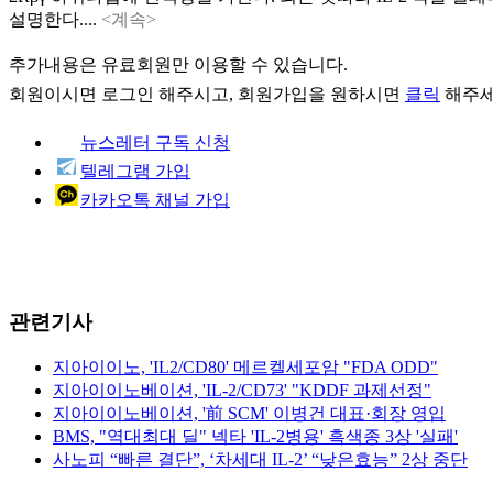
설명한다....
<계속>
추가내용은 유료회원만 이용할 수 있습니다.
회원이시면
로그인
해주시고, 회원가입을 원하시면
클릭
해주세
뉴스레터 구독 신청
텔레그램 가입
카카오톡 채널 가입
관련기사
지아이이노, 'IL2/CD80' 메르켈세포암 "FDA ODD"
지아이이노베이션, 'IL-2/CD73' "KDDF 과제선정"
지아이이노베이션, '前 SCM' 이병건 대표·회장 영입
BMS, "역대최대 딜" 넥타 'IL-2병용' 흑색종 3상 '실패'
사노피 “빠른 결단”, ‘차세대 IL-2’ “낮은효능” 2상 중단