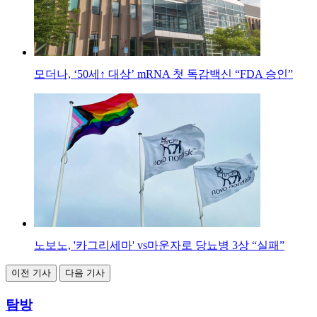
모더나, ‘50세↑ 대상’ mRNA 첫 독감백신 “FDA 승인”
노보노, '카그리세마' vs마운자로 당뇨병 3상 “실패”
이전 기사
다음 기사
탐방