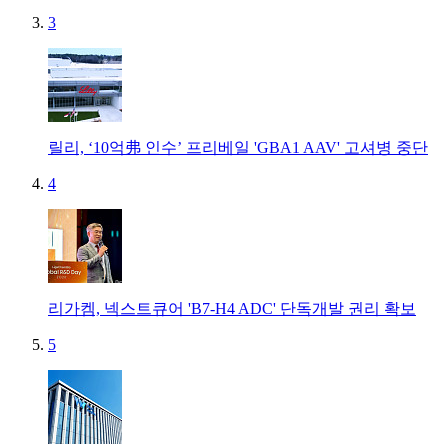
3
릴리, ‘10억弗 인수’ 프리베일 'GBA1 AAV' 고셔병 중단
4
리가켐, 넥스트큐어 'B7-H4 ADC' 단독개발 권리 확보
5