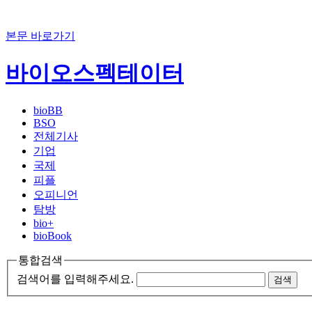
본문 바로가기
바이오스펙테이터
bioBB
BSO
전체기사
기업
국제
피플
오피니언
탐방
bio+
bioBook
통합검색
검색어를 입력해주세요.
검색