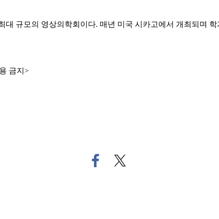
로벌 최대 규모의 영상의학회이다. 매년 미국 시카고에서 개최되며 학
용 금지>
페
트
이
위
스
터
북
로
으
기
로
사