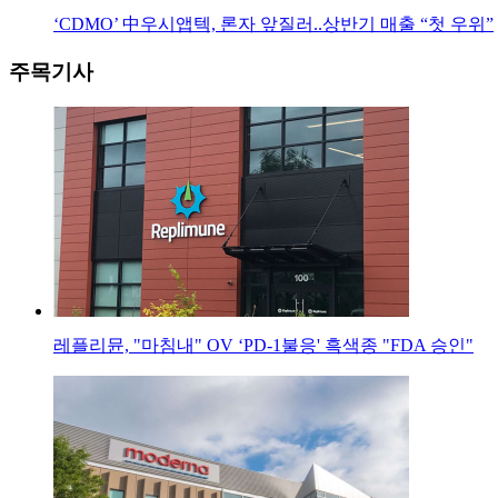
‘CDMO’ 中우시앱텍, 론자 앞질러..상반기 매출 “첫 우위”
주목기사
레플리뮨, "마침내" OV ‘PD-1불응' 흑색종 "FDA 승인"