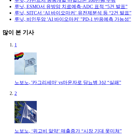
루닛, 가던트서 공동개발 마일스톤 100만弗 수령
루닛, ESMO서 유방암 치료예측·ADC 표적 “5건 발표”
루닛, SITC서 ‘AI 바이오마커’ 유전제분석 등 “2건 발표”
루닛, 비인두암 'AI 바이오마커' "PD-1 반응예측 가능성"
많이 본 기사
1
노보노, '카그리세마' vs마운자로 당뇨병 3상 “실패”
2
노보노, ‘위고비 알약’ 매출증가 “시장 기대 못미쳐”