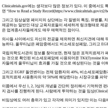
Clinicaltrials.gov에는 생각보다 많은 정보가 있다. 
면 “How to Read a Study Record(https://www.clinicaltrials.g
그리고 임상설명 페이지의 상단에는 각 질병의 특징, 유병률, 치료제 현황
제공하는 일반인 대상 교육자료들이 세세하게 링크형태로 제공되
은 업계종사자들에게도 매우 매력적인 점이다.
의사들 사이에서도 자신의 전공을 제외하면 최신지견에 대해 무지
능하다. 올무티닙은 폐암중에서도 비소세포성폐암, 그리고 EGR
국립의학도서관의 정보를 찾아보면, 현재 많은 표적치료제가 폐암치료에 허
는 것으로 확인된 비소세포폐암에 사용되어온 TKI(Tyrosine K
자들에게 올무티닙이 효과를 가질 것으로 예상된다는 것을 이해할
그리고 EGRF 돌연변이는 전체 암환자의 40%, 비소세포폐암환
표적치료제 사용환자의 약 50%에 해당한다는 시장규모를 파악할
이쯤에서 우선 1, 2, 3상의 개념을 간단히 정리해서 기억하면
지 검사를 진행하게 된다. 사람에게 투약하는 것을 임상(Clinical),
비임상에도 여러 층위가 있고 각각에 의미가 있지만 이는 다음에 시