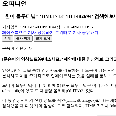
오피니언
"한미 올무티닙" ‘HM61713’ ‘BI 1482694’ 검색해보니
기사입력 : 2016-09-09 09:10
|
수정 : 2016-09-09 09:15
페이스북으로 기사 공유하기
트위터로 기사 공유하기
인쇄
글자 작게
글자 크게
문송이 객원기자
[문송이의 임상노트④]비소세포성폐암에 대한 임상정보, 그리고
앞선 3번의 글을 통해 임상자료를 검토하는데 도움이 되는 사전
분석하고 이를 주기적으로 업데이트하는 것을 실례를 통해 보도
드디어 올무티닙이다. 첫 회에 밝혔듯 올무티닙은 여러 개의 이름을 
(olmutinib)이 있고 또 제품명 올리타(OLITA)가 있다.
이 중 임상시험의 진행 정도를 확인(Clinicaltrials.gov)할
검색했을 때 다섯 개의 임상이 모두 검색되며, ‘HM61713’나 ‘o