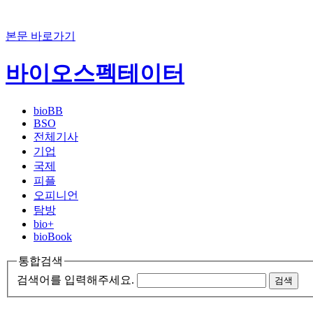
본문 바로가기
바이오스펙테이터
bioBB
BSO
전체기사
기업
국제
피플
오피니언
탐방
bio+
bioBook
통합검색
검색어를 입력해주세요.
검색