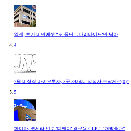
암젠, 초기 비만에셋 “또 중단”..'마리타이드'만 남아
4
7월 비상장 바이오투자, 3곳 892억..”상장사 조달제로(0)”
5
화이자, 멧세라 인수 '디앤디' 경구용 GLP-1 "개발중단"