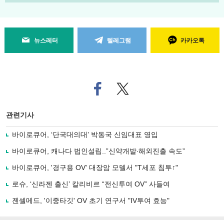
뉴스레터
텔레그램
카카오톡
페
트위
이
터로
스
기사
북
공유
관련기사
으
하기
로
바이로큐어, ‘단국대의대’ 박동국 신임대표 영입
기
사
바이로큐어, 캐나다 법인설립..”신약개발∙해외진출 속도”
공
유
바이로큐어, '경구용 OV' 대장암 모델서 "T세포 침투↑"
하
로슈, ‘신라젠 출신’ 칼리비르 “전신투여 OV” 사들여
기
젠셀메드, '이중타깃' OV 초기 연구서 "IV투여 효능"