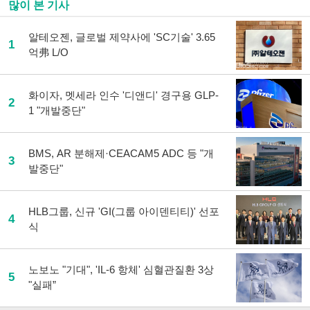
많이 본 기사
알테오젠, 글로벌 제약사에 'SC기술' 3.65
1
억弗 L/O
화이자, 멧세라 인수 '디앤디' 경구용 GLP-
2
1 "개발중단"
BMS, AR 분해제·CEACAM5 ADC 등 "개
3
발중단"
HLB그룹, 신규 'GI(그룹 아이덴티티)' 선포
4
식
노보노 "기대", 'IL-6 항체' 심혈관질환 3상
5
"실패”