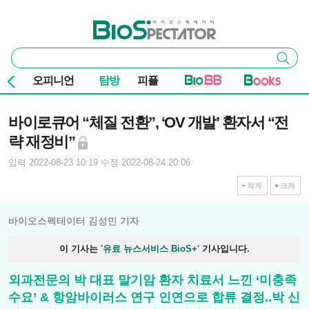
본문 바로가기
주요 메뉴
바이오스펙테이터
통
검색
합
검
오피니언
탐방
피플
색
기사본문
바이로큐어 “체질 전환”, ‘OV 개발’ 환자서 “전
략 재정비”
입력 2022-08-23 10:19
수정 2022-08-24 20:06
작게
크게
바이오스펙테이터 김성민 기자
이 기사는
'유료 뉴스서비스 BioS+'
기사입니다.
외과전문의 박 대표 말기암 환자 치료서 느낀 ‘미충족
수요’ & 항암바이러스 연구 인연으로 합류 결정..박 신