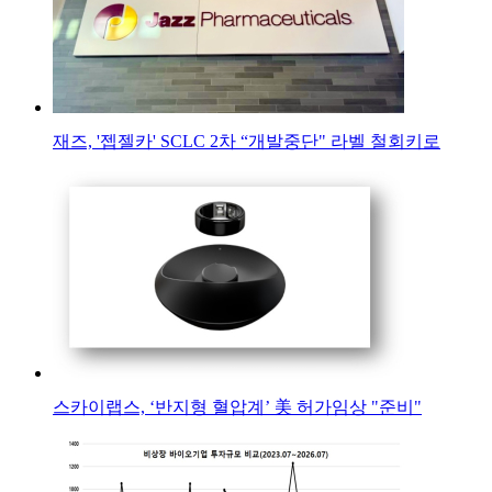
재즈, '젭젤카' SCLC 2차 “개발중단" 라벨 철회키로
스카이랩스, ‘반지형 혈압계’ 美 허가임상 "준비"