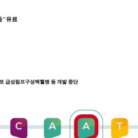
동"
유료
 T세포 급성림프구성백혈병 등 개발 중단