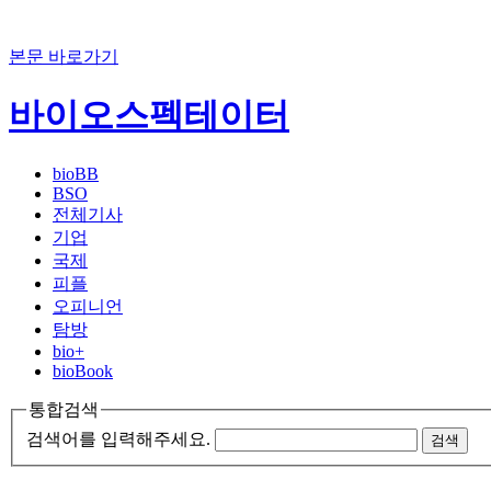
본문 바로가기
바이오스펙테이터
bioBB
BSO
전체기사
기업
국제
피플
오피니언
탐방
bio+
bioBook
통합검색
검색어를 입력해주세요.
검색