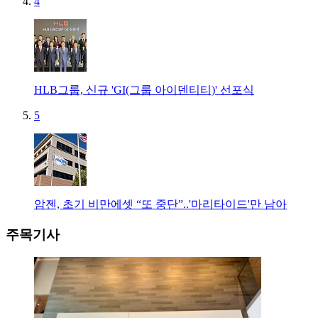
4
HLB그룹, 신규 'GI(그룹 아이덴티티)' 선포식
5
암젠, 초기 비만에셋 “또 중단”..'마리타이드'만 남아
주목기사