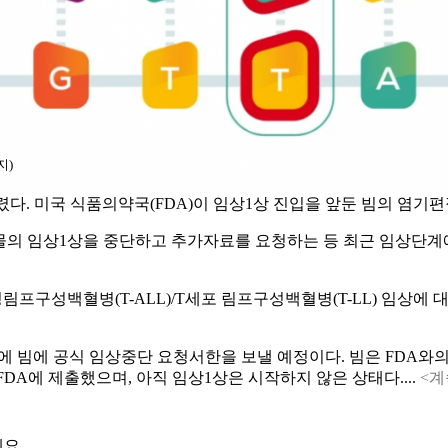
지)
 걸렸다. 미국 식품의약국(FDA)이 임상1상 진입을 앞둔 빔의 염기편집 
자편집 약물의 임상1상을 중단하고 추가자료를 요청하는 등 최근 임
 급성림프구성백혈병(T-ALL)/T세포 림프구성백혈병(T-LL) 임상에
내에 빔에 공식 임상중단 요청서한을 보낼 예정이다. 빔은 FDA
FDA에 제출했으며, 아직 임상1상은 시작하지 않은 상태다....
<계
요.