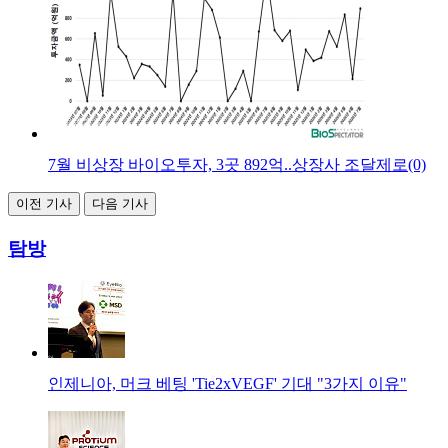
7월 비상장 바이오투자, 3곳 892억..상장사 조달제로(0)
이전 기사
다음 기사
탐방
인제니아, 머크 베팅 'Tie2xVEGF' 기대 "3가지 이유"