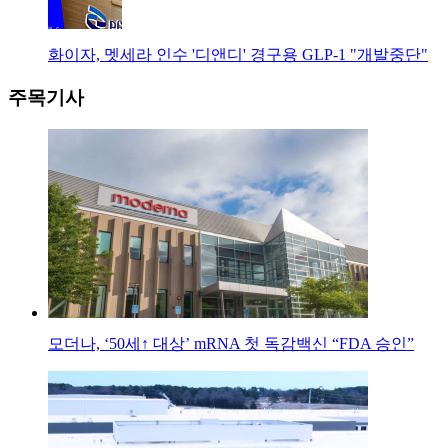
화이자, 멧세라 인수 '디앤디' 경구용 GLP-1 "개발중단"
주목기사
모더나, ‘50세↑ 대상’ mRNA 첫 독감백신 “FDA 승인”