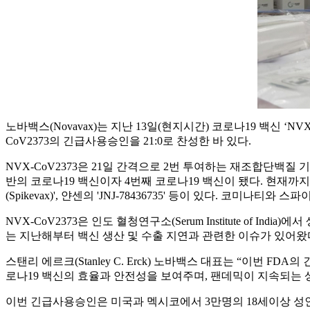
노바백스(Novavax)는 지난 13일(현지시간) 코로나19 백신 ‘
CoV2373의 긴급사용승인을 21:0로 찬성한 바 있다.
NVX-CoV2373은 21일 간격으로 2번 투여하는 재조합단백질 
반의 코로나19 백신이자 4번째 코로나19 백신이 됐다. 현재까지 F
(Spikevax)', 얀센의 'JNJ-78436735' 등이 있다. 코미나티와 스
NVX-CoV2373은 인도 혈청연구소(Serum Institute o
는 지난해부터 백신 생산 및 수출 지연과 관련한 이슈가 있어왔
스탠리 에르크(Stanley C. Erck) 노바백스 대표는 “이
로나19 백신의 효율과 안전성을 보여주며, 팬데믹이 지속되는
이번 긴급사용승인은 미국과 멕시코에서 3만명의 18세이상 성인 지원