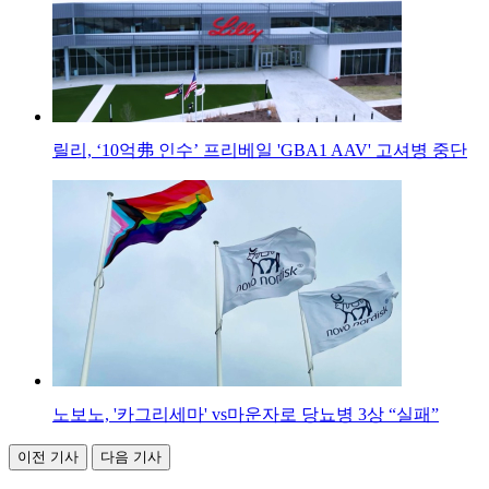
릴리, ‘10억弗 인수’ 프리베일 'GBA1 AAV' 고셔병 중단
노보노, '카그리세마' vs마운자로 당뇨병 3상 “실패”
이전 기사
다음 기사