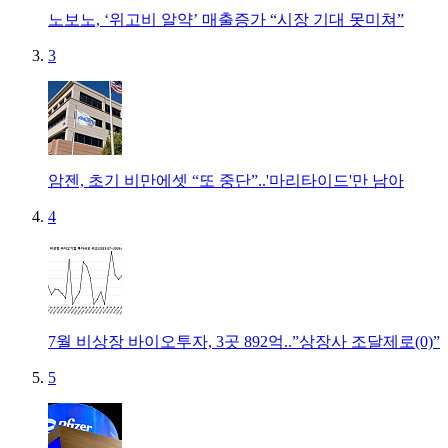
노보노, ‘위고비 알약’ 매출증가 “시장 기대 못미쳐”
3
암젠, 초기 비만에셋 “또 중단”..'마리타이드'만 남아
4
7월 비상장 바이오투자, 3곳 892억..”상장사 조달제로(0)”
5