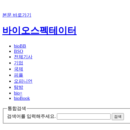
본문 바로가기
바이오스펙테이터
bioBB
BSO
전체기사
기업
국제
피플
오피니언
탐방
bio+
bioBook
통합검색
검색어를 입력해주세요.
검색