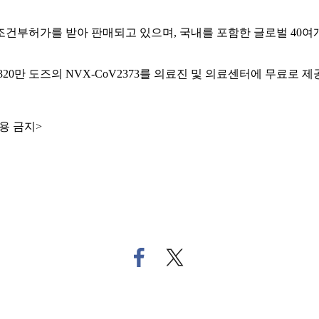
해 조건부허가를 받아 판매되고 있으며, 국내를 포함한 글로벌 40
20만 도즈의 NVX-CoV2373를 의료진 및 의료센터에 무료로 제
용 금지>
페
트
이
위
스
터
북
로
으
기