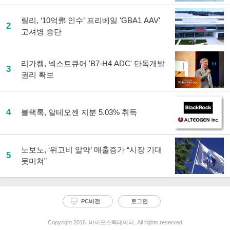
릴리, ‘10억弗 인수’ 프리베일 'GBA1 AAV'
2
고셔병 중단
리가켐, 넥스트큐어 'B7-H4 ADC' 단독개발
3
권리 확보
4
블랙록, 알테오젠 지분 5.03% 취득
노보노, ‘위고비 알약’ 매출증가 “시장 기대
5
못미쳐”
PC버전
로그인
Copyright 2016. 바이오스펙테이터. All rights reserved