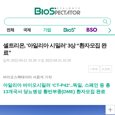
본문 바로가기
주요 메뉴
바이오스펙테이터
통
검색
합
검
전체
국제
기업
색
기사본문
셀트리온, '아일리아 시밀러' 3상 “환자모집 완
료”
입력 2022-04-21 10:28
수정 2022-04-21 10:28
작게
크게
바이오스펙테이터 서윤석 기자
아일리아 바이오시밀러 ‘CT-P42’..독일, 스페인 등 총
13개국서 당뇨병성 황반부종(DME) 환자모집 완료