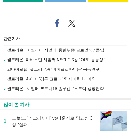
페
트위
이
터로
스
기사
북
공유
관련기사
으
하기
로
셀트리온, '아일리아 시밀러' 황반부종 글로벌3상 돌입
기
사
셀트리온, 아바스틴 시밀러 NSCLC 3상 “ORR 동등성”
공
유
고바이오랩, 셀트리온과 '마이크로바이옴' 공동연구
하
셀트리온, 화이자 ‘경구 코로나19’ 제네릭 L/I 계약
기
셀트리온, ‘시밀러∙코로나19 솔루션’ “투트랙 성장전략”
많이 본 기사
노보노, '카그리세마' vs마운자로 당뇨병 3
1
상 “실패”