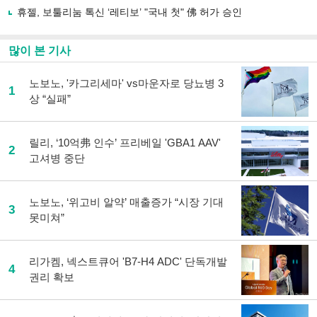
유
휴젤, 보툴리눔 톡신 ‘레티보’ "국내 첫" 佛 허가 승인
하
기
많이 본 기사
노보노, '카그리세마' vs마운자로 당뇨병 3
1
상 “실패”
릴리, ‘10억弗 인수’ 프리베일 'GBA1 AAV'
2
고셔병 중단
노보노, ‘위고비 알약’ 매출증가 “시장 기대
3
못미쳐”
리가켐, 넥스트큐어 'B7-H4 ADC' 단독개발
4
권리 확보