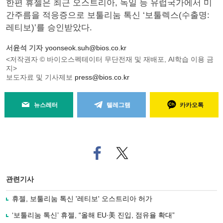
한편 휴젤은 최근 오스트리아, 독일 등 유럽국가에서 미
간주름을 적응증으로 보툴리눔 톡신 ‘보툴렉스(수출명:
레티보)’를 승인받았다.
서윤석 기자
yoonseok.suh@bios.co.kr
<저작권자 © 바이오스펙테이터 무단전재 및 재배포, AI학습 이용 금
지>
보도자료 및 기사제보
press@bios.co.kr
뉴스레터
텔레그램
카카오톡
페
트위
이
터로
스
기사
북
공유
관련기사
으
하기
로
휴젤, 보툴리눔 톡신 '레티보' 오스트리아 허가
기
사
‘보툴리눔 톡신’ 휴젤, “올해 EU∙美 진입, 점유율 확대”
공