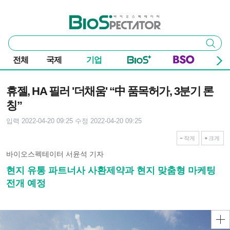
본문 바로가기
주요 메뉴
바이오스펙테이터
통
검색
합
검
전체
국제
기업
색
기사본문
휴젤, HA 필러 '더채움' “中 품목허가, 3분기 론
칭”
입력 2022-04-20 09:25
수정 2022-04-20 09:25
작게
크게
바이오스펙테이터 서윤석 기자
현지 유통 파트너사 사환제약과 현지 맞춤형 마케팅
전개 예정