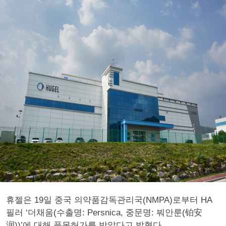
휴젤은 19일 중국 의약품감독관리국(NMPA)로부터 HA
필러 ‘더채움(수출명: Persnica, 중문명: 붜안룬(铂安
润))’에 대해 품목허가를 받았다고 밝혔다.