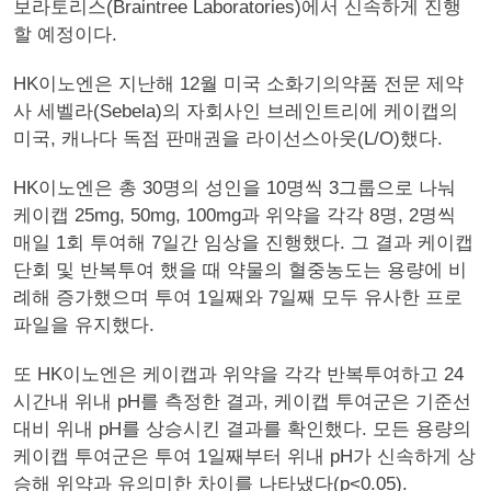
보라토리스(Braintree Laboratories)에서 신속하게 진행
할 예정이다.
HK이노엔은 지난해 12월 미국 소화기의약품 전문 제약
사 세벨라(Sebela)의 자회사인 브레인트리에 케이캡의
미국, 캐나다 독점 판매권을 라이선스아웃(L/O)했다.
HK이노엔은 총 30명의 성인을 10명씩 3그룹으로 나눠
케이캡 25mg, 50mg, 100mg과 위약을 각각 8명, 2명씩
매일 1회 투여해 7일간 임상을 진행했다. 그 결과 케이캡
단회 및 반복투여 했을 때 약물의 혈중농도는 용량에 비
례해 증가했으며 투여 1일째와 7일째 모두 유사한 프로
파일을 유지했다.
또 HK이노엔은 케이캡과 위약을 각각 반복투여하고 24
시간내 위내 pH를 측정한 결과, 케이캡 투여군은 기준선
대비 위내 pH를 상승시킨 결과를 확인했다. 모든 용량의
케이캡 투여군은 투여 1일째부터 위내 pH가 신속하게 상
승해 위약과 유의미한 차이를 나타냈다(p<0.05).