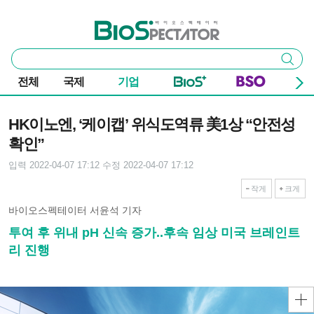
본문 바로가기
주요 메뉴
바이오스펙테이터
통
검색
합
검
전체
국제
기업
색
기사본문
HK이노엔, ‘케이캡’ 위식도역류 美1상 “안전성
확인”
입력 2022-04-07 17:12
수정 2022-04-07 17:12
작게
크게
바이오스펙테이터 서윤석 기자
투여 후 위내 pH 신속 증가..후속 임상 미국 브레인트
리 진행