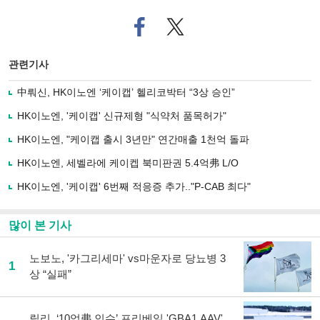
페
트위
이
터로
스
기사
북
공유
관련기사
으
하기
로
中뤄신, HK이노엔 ‘케이캡’ 헬리코박터 “3상 승인”
기
사
HK이노엔, '케이캡' 신규제형 "식약처 품목허가"
공
유
HK이노엔, "케이캡 출시 3년만" 연간매출 1천억 돌파
하
HK이노엔, 세벨라에 케이켑 북미판권 5.4억弗 L/O
기
HK이노엔, '케이캡' 6번째 적응증 추가.."P-CAB 최다"
많이 본 기사
노보노, '카그리세마' vs마운자로 당뇨병 3
1
상 “실패”
릴리, ‘10억弗 인수’ 프리베일 'GBA1 AAV'