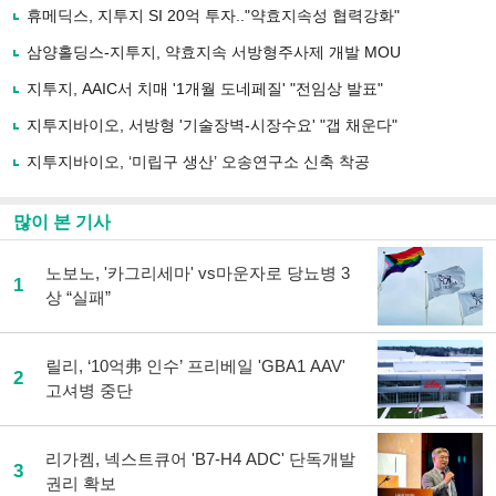
로
휴메딕스, 지투지 SI 20억 투자.."약효지속성 협력강화"
기
사
삼양홀딩스-지투지, 약효지속 서방형주사제 개발 MOU
공
유
지투지, AAIC서 치매 '1개월 도네페질' "전임상 발표"
하
지투지바이오, 서방형 '기술장벽-시장수요' "갭 채운다"
기
지투지바이오, ‘미립구 생산’ 오송연구소 신축 착공
많이 본 기사
노보노, '카그리세마' vs마운자로 당뇨병 3
1
상 “실패”
릴리, ‘10억弗 인수’ 프리베일 'GBA1 AAV'
2
고셔병 중단
리가켐, 넥스트큐어 'B7-H4 ADC' 단독개발
3
권리 확보