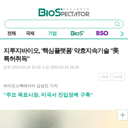
본문 바로가기
주요 메뉴
바이오스펙테이터
통
검색
합
검
전체
국제
기업
색
기사본문
지투지바이오, '핵심플랫폼' 약효지속기술 "美
특허취득"
입력 2022-03-24 16:43
수정 2022-03-24 16:43
작게
크게
바이오스펙테이터 김성민 기자
"주요 목표시장, 미국서 진입장벽 구축"