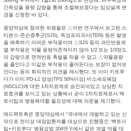
300mg 투여에서 1일2회 200mg으로 변경해, 피부독성과
간독성을 용량 감량을 통해 조절해보겠다는 임상설계 변
경을 신청한 바 있다.
중앙약심에 참여한 위원들은 △이번 연구에서 보고된 스
티븐스-존슨증후군(SJS), 독성표피괴사(TEN) 등은 발생
을 예측하기 어려운 부작용이며 △SJS 등의 과민반응계
열 부작용은 약물 용량의존적이지 않아 1/2 또는 1/3정도
의 감량으로 면역반응 촉발을 막을 수 없고 △약물용량
을 줄인다고 이같은 부작용이 줄어든다는 보장이 없어보
인다는 등의 회의적인 의견을 제시했다. 또 이미 키트루
다가 이미 PD-L1 양성(TPS 50%이상) 비소세포폐암
(NSCLC)에 대한 1차치료제로 승인되어있고 상당한 치
료효과를 보이고 있는 상황에서 굳이 1차치료제로서 백
토서팁과 병용해야할 필요성에 대해 의문을 제기했다.
메드팩토측은 중앙약심에서 “국내에서 개발하고 있는 신
약으로 전이성 대장암환자를 대상으로 진행중인 ‘백토서
팁+키트루다’ 병용요법 204연구에서 같은 계열 약물 대