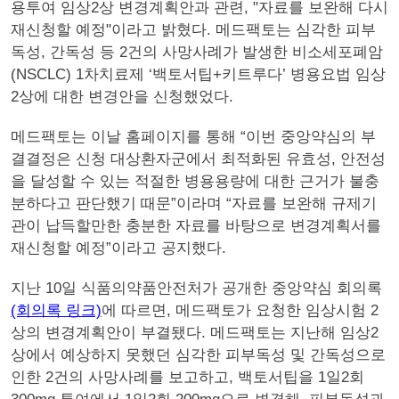
용투여 임상2상 변경계획안과 관련, "자료를 보완해 다시
재신청할 예정"이라고 밝혔다. 메드팩토는 심각한 피부
독성, 간독성 등 2건의 사망사례가 발생한 비소세포폐암
(NSCLC) 1차치료제 ‘백토서팁+키트루다’ 병용요법 임상
2상에 대한 변경안을 신청했었다.
메드팩토는 이날 홈페이지를 통해 “이번 중앙약심의 부
결결정은 신청 대상환자군에서 최적화된 유효성, 안전성
을 달성할 수 있는 적절한 병용용량에 대한 근거가 불충
분하다고 판단했기 때문”이라며 “자료를 보완해 규제기
관이 납득할만한 충분한 자료를 바탕으로 변경계획서를
재신청할 예정”이라고 공지했다.
지난 10일 식품의약품안전처가 공개한 중앙약심 회의록
(회의록 링크)
에 따르면, 메드팩토가 요청한 임상시험 2
상의 변경계획안이 부결됐다. 메드팩토는 지난해 임상2
상에서 예상하지 못했던 심각한 피부독성 및 간독성으로
인한 2건의 사망사례를 보고하고, 백토서팁을 1일2회