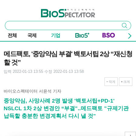
본문 바로가기
주요 메뉴
바이오스펙테이터
통
검색
합
검
전체
국제
기업
색
기사본문
메드팩토, '중앙약심 부결' 백토서팁 2상 “재신청
할 것”
입력 2022-01-13 13:55
수정 2022-01-13 13:58
작게
크게
바이오스펙테이터 서윤석 기자
중앙약심, 사망사례 2명 발생 '백토서팁+PD-1'
NSLCL 1차 2상 변경안 “부결"..메드팩토 "규제기관
납득할 충분한 변경계획서 다시 낼 것"