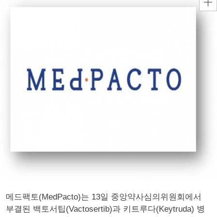
메드팩토(MedPacto)는 13일 중앙약사심의위원회에서
부결된 백토서팁(Vactosertib)과 키트루다(Keytruda) 병