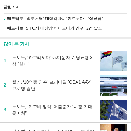
스
기사
북
공유
관련기사
으
하기
로
메드팩토, ‘백토서팁’ 대장암 3상 “키트루다 무상공급”
기
사
메드팩토, SITC서 대장암 바이오마커 연구 “2건 발표”
공
유
하
많이 본 기사
기
노보노, '카그리세마' vs마운자로 당뇨병 3
1
상 “실패”
릴리, ‘10억弗 인수’ 프리베일 'GBA1 AAV'
2
고셔병 중단
노보노, ‘위고비 알약’ 매출증가 “시장 기대
3
못미쳐”