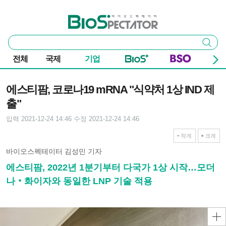
본문 바로가기
주요 메뉴
바이오스펙테이터
통
검색
합
검
전체
국제
기업
색
기사본문
에스티팜, 코로나19 mRNA "식약처 1상 IND 제
출"
입력 2021-12-24 14:46
수정 2021-12-24 14:46
작게
크게
바이오스펙테이터 김성민 기자
에스티팜, 2022년 1분기부터 다국가 1상 시작…모더
나‧화이자와 동일한 LNP 기술 적용