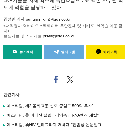
LNP기술을 자체 확보해 국산화함으로써 백신 자주권 확
보에 역할을 담당하고 있다.
김성민 기자
sungmin.kim@bios.co.kr
<저작권자 © 바이오스펙테이터 무단전재 및 재배포, AI학습 이용 금
지>
보도자료 및 기사제보
press@bios.co.kr
뉴스레터
텔레그램
카카오톡
페
트위
이
터로
스
기사
북
공유
관련기사
으
하기
로
에스티팜, 제2 올리고동 신축·증설 "1500억 투자"
기
사
에스티팜, 美 버나젠 설립.."감염증 mRNA백신 개발"
공
유
에스티팜, 新HIV 인테그라제 저해제 "전임상 논문발표"