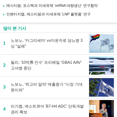
하
에스티팜, 포스텍과 미세유체 'mRNA 대량생산' 연구협약
기
인벤티지랩, 에스티팜과 미세유체 'LNP 플랫폼' 연구
많이 본 기사
노보노, '카그리세마' vs마운자로 당뇨병 3
1
상 “실패”
릴리, ‘10억弗 인수’ 프리베일 'GBA1 AAV'
2
고셔병 중단
노보노, ‘위고비 알약’ 매출증가 “시장 기대
3
못미쳐”
리가켐, 넥스트큐어 'B7-H4 ADC' 단독개발
4
권리 확보