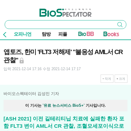
본문 바로가기
주요 메뉴
바이오스펙테이터
통
검색
합
검
오피니언
탐방
피플
색
기사본문
앱토즈, 한미 'FLT3 저해제' "불응성 AML서 CR
관찰"
입력 2021-12-14 17:16
수정 2021-12-14 17:17
작게
크게
바이오스펙테이터 김성민 기자
이 기사는
'유료 뉴스서비스 BioS+'
기사입니다.
[ASH 2021] 이전 길테리티닙 치료에 실패한 환자 포
함 FLT3 변이 AML서 CR 관찰, 조혈모세포이식으로