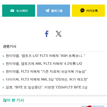
뉴스레터
텔레그램
카카오톡
페
트위
이
터로
스
기사
북
공유
관련기사
으
하기
로
한미약품, '앱토즈 L/O' FLT3 저해제 "ASH 초록보니.."
기
사
한미약품, 앱토즈에 AML ‘FLT3 저해제’ 4.2억弗 L/O
공
유
한미약품, FLT3 저해제 "기존 치료제 내성극복 가능성"
하
다이이찌, FLT3 저해제 AML 3상 “OS개선, 허가 재도전”
기
암젠, "BiTE 또 임상중단"..이번엔 'CD3xFLT3' BiTE 1상
많이 본 기사