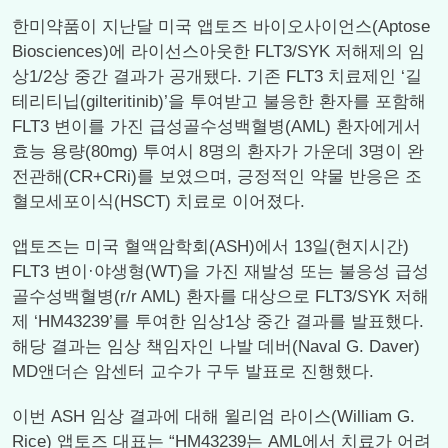
한미약품이 지난달 미국 앱토즈 바이오사이언스(Aptose
Biosciences)에 라이선스아웃한 FLT3/SYK 저해제의 임
상1/2상 중간 결과가 공개됐다. 기존 FLT3 치료제인 ‘길
테리티닙(gilteritinib)’을 투여받고 불응한 환자를 포함해
FLT3 변이를 가진 급성골수성백혈병(AML) 환자에게서
효능 용량(80mg) 투여시 8명의 환자가 가운데 3명이 완
전관해(CR+CRi)를 보였으며, 긍정적인 약물 반응은 조
혈모세포이식(HSCT) 치료로 이어졌다.
앱토즈는 미국 혈액암학회(ASH)에서 13일(현지시간)
FLT3 변이·야생형(WT)을 가진 재발성 또는 불응성 급성
골수성백혈병(r/r AML) 환자를 대상으로 FLT3/SYK 저해
제 ‘HM43239’를 투여한 임상1상 중간 결과를 발표했다.
해당 결과는 임상 책임자인 나발 데버(Naval G. Daver)
MD앤더슨 암센터 교수가 구두 발표로 진행했다.
이번 ASH 임상 결과에 대해 윌리엄 라이스(William G.
Rice) 앱토즈 대표는 “HM43239는 AML에서 치료가 어려