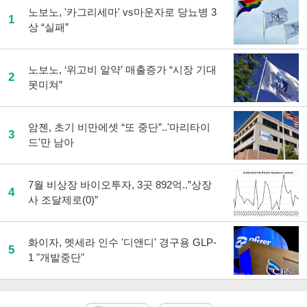
노보노, '카그리세마' vs마운자로 당뇨병 3
1
상 “실패”
노보노, ‘위고비 알약’ 매출증가 “시장 기대
2
못미쳐”
암젠, 초기 비만에셋 “또 중단”..'마리타이
3
드'만 남아
7월 비상장 바이오투자, 3곳 892억..”상장
4
사 조달제로(0)”
화이자, 멧세라 인수 '디앤디' 경구용 GLP-
5
1 "개발중단"