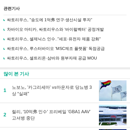
스
기사
북
공유
관련기사
으
하기
로
싸토리우스, "송도에 1억弗 연구∙생산시설 투자”
기
사
차바이오 마티카, 싸토리우스와 ‘바이럴벡터’ 공정개발
공
유
싸토리우스, 셀제닉스 인수.."세포·유전자 제품 강화"
하
싸토리우스, 루스터바이오 'MSC제조 플랫폼' 독점공급
기
싸토리우스, 셀트리온·삼바와 원부자재 공급 MOU
많이 본 기사
노보노, '카그리세마' vs마운자로 당뇨병 3
1
상 “실패”
릴리, ‘10억弗 인수’ 프리베일 'GBA1 AAV'
2
고셔병 중단