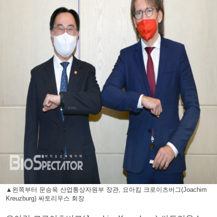
▲왼쪽부터 문승욱 산업통상자원부 장관, 요아킴 크로이츠버그(Joachim
Kreuzburg) 싸토리우스 회장