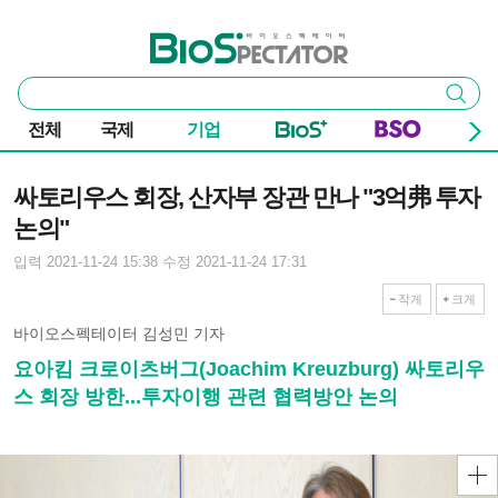
본문 바로가기
주요 메뉴
바이오스펙테이터
통
검색
합
검
전체
국제
기업
색
기사본문
싸토리우스 회장, 산자부 장관 만나 "3억弗 투자
논의"
입력 2021-11-24 15:38
수정 2021-11-24 17:31
작게
크게
바이오스펙테이터 김성민 기자
요아킴 크로이츠버그(Joachim Kreuzburg) 싸토리우
스 회장 방한...투자이행 관련 협력방안 논의