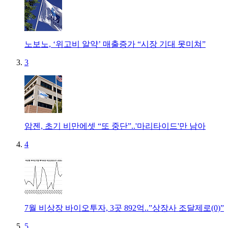
노보노, ‘위고비 알약’ 매출증가 “시장 기대 못미쳐”
3
암젠, 초기 비만에셋 “또 중단”..'마리타이드'만 남아
4
7월 비상장 바이오투자, 3곳 892억..”상장사 조달제로(0)”
5