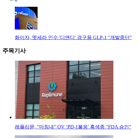
화이자, 멧세라 인수 '디앤디' 경구용 GLP-1 "개발중단"
주목기사
레플리뮨, "마침내" OV ‘PD-1불응' 흑색종 "FDA 승인"