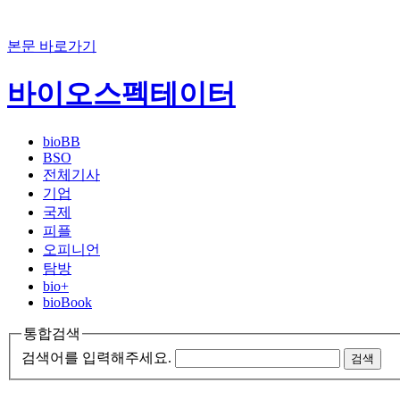
본문 바로가기
바이오스펙테이터
bioBB
BSO
전체기사
기업
국제
피플
오피니언
탐방
bio+
bioBook
통합검색
검색어를 입력해주세요.
검색