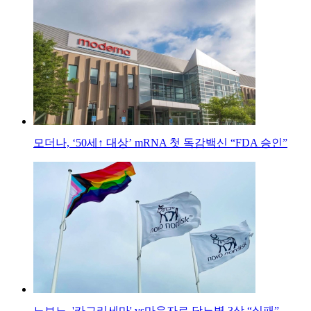
모더나, ‘50세↑ 대상’ mRNA 첫 독감백신 “FDA 승인”
노보노, '카그리세마' vs마운자로 당뇨병 3상 “실패”