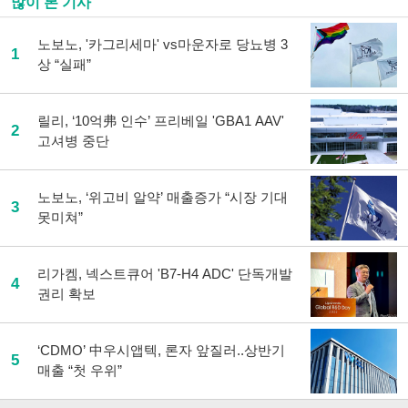
많이 본 기사
노보노, '카그리세마' vs마운자로 당뇨병 3
1
상 “실패”
릴리, ‘10억弗 인수’ 프리베일 'GBA1 AAV'
2
고셔병 중단
노보노, ‘위고비 알약’ 매출증가 “시장 기대
3
못미쳐”
리가켐, 넥스트큐어 'B7-H4 ADC' 단독개발
4
권리 확보
‘CDMO’ 中우시앱텍, 론자 앞질러..상반기
5
매출 “첫 우위”