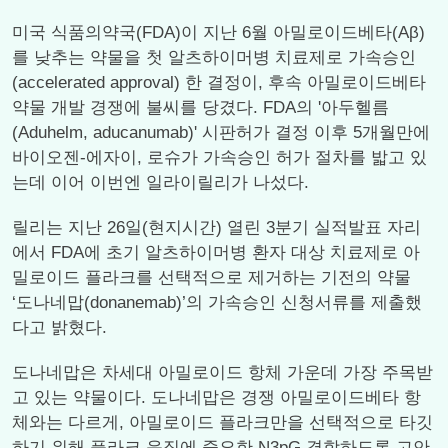
미국 식품의약국(FDA)이 지난 6월 아밀로이드베타(Aβ)
를 낮추는 약물을 첫 알츠하이머병 치료제로 가속승인
(accelerated approval) 한 결정이, 후속 아밀로이드베타
약물 개발 경쟁에 불씨를 당겼다. FDA의 '아두헬름
(Aduhelm, aducanumab)' 시판허가 결정 이후 5개월만에
바이오젠-에자이, 로슈가 가속승인 허가 절차를 밟고 있
는데 이어 이번엔 일라이릴리가 나섰다.
릴리는 지난 26일(현지시간) 열린 3분기 실적발표 자리
에서 FDA에 초기 알츠하이머병 환자 대상 치료제로 아
밀로이드 플라크를 선택적으로 제거하는 기전의 약물
‘도나네맙(donanemab)’의 가속승인 신청서류를 제출했
다고 밝혔다.
도나네맙은 차세대 아밀로이드 항체 가운데 가장 주목받
고 있는 약물이다. 도나네맙은 경쟁 아밀로이드베타 항
체와는 다르게, 아밀로이드 플라크만을 선택적으로 타깃
하기 위해 플라크 응집에 중요한 N3pG 결합하도록 고안