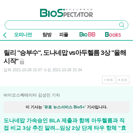
본문 바로가기
주요 메뉴
바이오스펙테이터
통
검색
합
검
오피니언
탐방
피플
색
기사본문
릴리 "승부수", 도나네맙 vs아두헬름 3상 "올해
시작"
입력 2021-10-28 15:07
수정 2021-10-28 15:34
작게
크게
바이오스펙테이터 김성민 기자
이 기사는
'유료 뉴스서비스 BioS+'
기사입니다.
도나네맙 가속승인 BLA 제출과 함께 아두헬름과 직
접 비교 3상 추진 알려...임상 2상 단계 타우 항체 "효