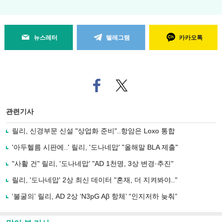
뉴스레터
텔레그램
카카오톡
페
트위
이
터로
스
기사
북
공유
관련기사
으
하기
로
릴리, 신경부문 신설 "상업화 준비"..항암은 Loxo 통합
기
사
'아두헬름 시판에..' 릴리, '도나네맙' "올해말 BLA 제출"
공
유
"사활 건" 릴리, '도나네맙' "AD 1천명, 3상 변경·추진"
하
릴리, '도나네맙' 2상 최신 데이터 "혼재, 더 지켜봐야.."
기
‘불굴의’ 릴리, AD 2상 ‘N3pG Aβ 항체’ “인지저하 늦춰”