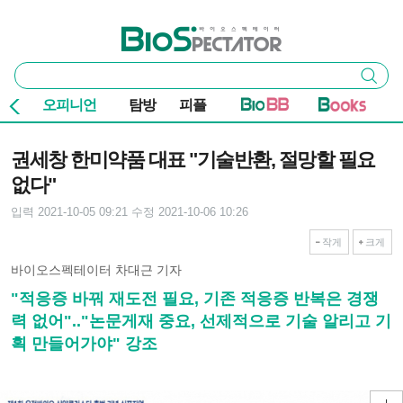
본문 바로가기
주요 메뉴
바이오스펙테이터
통
검색
합
검
오피니언
탐방
피플
색
기사본문
권세창 한미약품 대표 "기술반환, 절망할 필요
없다"
입력 2021-10-05 09:21
수정 2021-10-06 10:26
작게
크게
바이오스펙테이터 차대근 기자
"적응증 바꿔 재도전 필요, 기존 적응증 반복은 경쟁
력 없어".."논문게재 중요, 선제적으로 기술 알리고 기
획 만들어가야" 강조