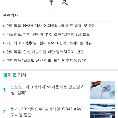
페
트위
이
터로
스
기사
북
공유
관련기사
으
하기
로
한미약품, NASH·대사 '에페글레나타이드 병용' 첫 공개
기
사
이노벤트, 한미 '펜탐바디' 첫 결과 "고형암 1상 발표"
공
유
머크와 '8.7억弗 딜'..한미 NASH 신약 "기대하는 이유"
하
한미약품, 얀센 기술수출 비만·당뇨치료제 '반환'
기
한미약품 "글로벌 신약 창출, 도전 멈추지 않겠다"
많이 본 기사
노보노, '카그리세마' vs마운자로 당뇨병 3
1
상 “실패”
릴리, ‘10억弗 인수’ 프리베일 'GBA1 AAV'
2
고셔병 중단