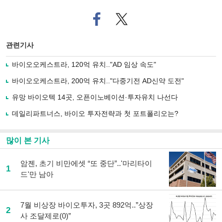
페
트위
이
터로
스
기사
북
공유
관련기사
으
하기
로
바이오오케스트라, 120억 유치.."AD 임상 속도"
기
사
바이오오케스트라, 200억 유치.."다중기전 AD신약 도전"
공
유
유망 바이오텍 14곳, 오픈이노베이션·투자유치 나선다
하
데일리파트너스, 바이오 투자전략과 첫 포트폴리오는?
기
많이 본 기사
암젠, 초기 비만에셋 “또 중단”..'마리타이
1
드'만 남아
7월 비상장 바이오투자, 3곳 892억..”상장
2
사 조달제로(0)”