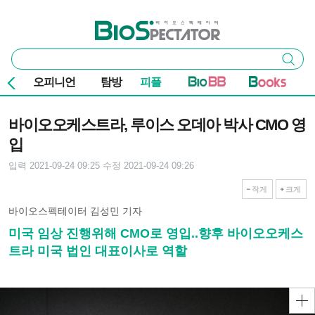
본문 바로가기
주요 메뉴
바이오스펙테이터
통
검색
합
검
오피니언
탐방
피플
색
기사본문
바이오오케스트라, 루이스 오데아 박사 CMO 영
입
입력 2021-09-24 09:25
수정 2021-09-24 09:26
작게
크게
바이오스펙테이터 김성민 기자
미국 임상 진행위해 CMO로 영입..향후 바이오오케스
트라 미국 법인 대표이사로 역할