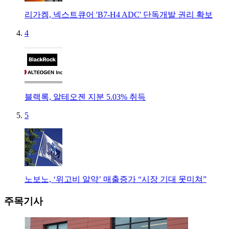
리가켐, 넥스트큐어 'B7-H4 ADC' 단독개발 권리 확보
4
블랙록, 알테오젠 지분 5.03% 취득
5
노보노, ‘위고비 알약’ 매출증가 “시장 기대 못미쳐”
주목기사