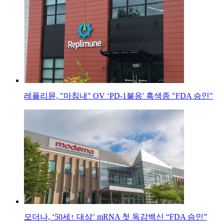
레플리뮨, "마침내" OV ‘PD-1불응' 흑색종 "FDA 승인"
모더나, ‘50세↑ 대상’ mRNA 첫 독감백신 “FDA 승인”