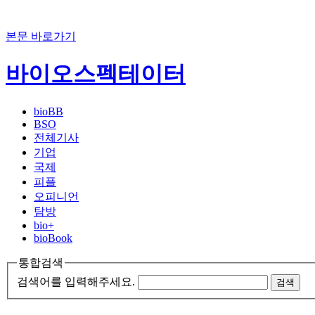
본문 바로가기
바이오스펙테이터
bioBB
BSO
전체기사
기업
국제
피플
오피니언
탐방
bio+
bioBook
통합검색
검색어를 입력해주세요.
검색