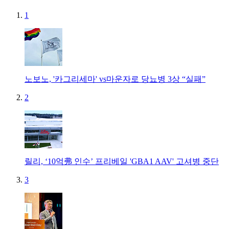
1
노보노, '카그리세마' vs마운자로 당뇨병 3상 “실패”
2
릴리, ‘10억弗 인수’ 프리베일 'GBA1 AAV' 고셔병 중단
3