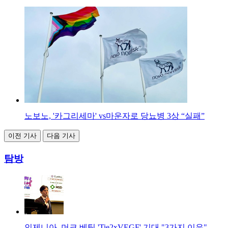
노보노, '카그리세마' vs마운자로 당뇨병 3상 “실패”
이전 기사
다음 기사
탐방
인제니아, 머크 베팅 'Tie2xVEGF' 기대 "3가지 이유"