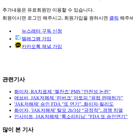
추가내용은 유료회원만 이용할 수 있습니다.
회원이시면
로그인
해주시고, 회원가입을 원하시면
클릭
해주세
뉴스레터 구독 신청
텔레그램 가입
카카오톡 채널 가입
관련기사
화이자, RA치료제 ‘젤잔즈' PMS "안전성 논란"
애브비, JAK저해제 ‘린버크’ 아토피 “유럽 판매허가”
'JAK저해제' 승인 FDA "또 연기"..화이자·릴리도
화이자, 'JAK저해제' 탈모 2b/3상 “긍정적”..경쟁 치열
인사이트, JAK저해제 ‘룩소리티닙’ "FDA 또 승인연기"
많이 본 기사