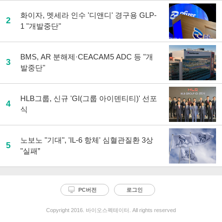
화이자, 멧세라 인수 '디앤디' 경구용 GLP-
2
1 "개발중단"
BMS, AR 분해제·CEACAM5 ADC 등 "개
3
발중단"
HLB그룹, 신규 'GI(그룹 아이덴티티)' 선포
4
식
노보노 "기대", 'IL-6 항체' 심혈관질환 3상
5
"실패”
PC버전
로그인
Copyright 2016. 바이오스펙테이터. All rights reserved