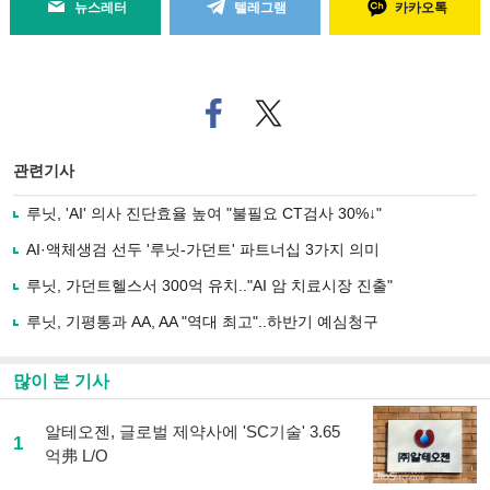
뉴스레터
텔레그램
카카오톡
페
트위
이
터로
스
기사
북
공유
관련기사
으
하기
로
루닛, 'AI' 의사 진단효율 높여 "불필요 CT검사 30%↓"
기
사
AI·액체생검 선두 '루닛-가던트' 파트너십 3가지 의미
공
유
루닛, 가던트헬스서 300억 유치.."AI 암 치료시장 진출"
하
루닛, 기평통과 AA, AA "역대 최고"..하반기 예심청구
기
많이 본 기사
알테오젠, 글로벌 제약사에 'SC기술' 3.65
1
억弗 L/O