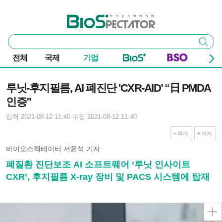
본문 바로가기
주요 메뉴
바이오스펙테이터
통
검색
합
검
전체
국제
기업
색
기사본문
루닛-후지필름, AI 폐진단 'CXR-AID’ “日 PMDA
인증”
입력 2021-08-12 11:40
수정 2021-08-12 11:40
작게
크게
바이오스펙테이터 서윤석 기자
폐질환 진단보조 AI 소프트웨어 ‘루닛 인사이트
CXR’, 후지필름 X-ray 장비 및 PACS 시스템에 탑재