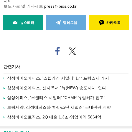
지>
보도자료 및 기사제보
press@bios.co.kr
뉴스레터
텔레그램
카카오톡
페
트위
이
터로
스
기사
북
공유
관련기사
으
하기
로
삼성바이오에피스, '스텔라라 시밀러' 1상 프랑스서 개시
기
사
삼성바이오에피스, 신사옥서 `뉴(NEW) 송도시대' 연다
공
유
삼성에피스, ‘루센티스 시밀러’ "CHMP 유럽허가 권고"
하
보령제약, 삼성에피스와 ‘아바스틴 시밀러’ 국내판권 계약
기
삼성바이오로직스, 2Q 매출 1.3조·영업이익 5864억