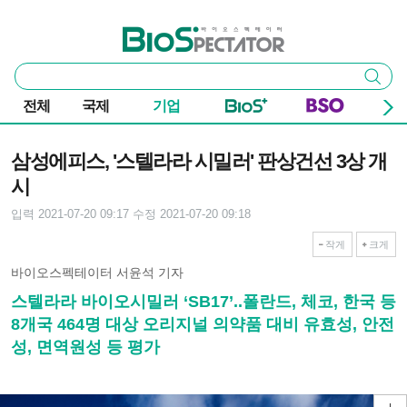
본문 바로가기
주요 메뉴
바이오스펙테이터
통
검색
합
검
전체
국제
기업
색
기사본문
삼성에피스, '스텔라라 시밀러' 판상건선 3상 개
시
입력 2021-07-20 09:17
수정 2021-07-20 09:18
작게
크게
바이오스펙테이터 서윤석 기자
스텔라라 바이오시밀러 ‘SB17’..폴란드, 체코, 한국 등
8개국 464명 대상 오리지널 의약품 대비 유효성, 안전
성, 면역원성 등 평가