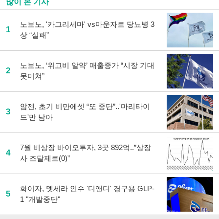
많이 본 기사
노보노, '카그리세마' vs마운자로 당뇨병 3
1
상 “실패”
노보노, ‘위고비 알약’ 매출증가 “시장 기대
2
못미쳐”
암젠, 초기 비만에셋 “또 중단”..'마리타이
3
드'만 남아
7월 비상장 바이오투자, 3곳 892억..”상장
4
사 조달제로(0)”
화이자, 멧세라 인수 '디앤디' 경구용 GLP-
5
1 "개발중단"