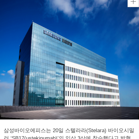
삼성바이오에피스는 20일 스텔라라(Stelara) 바이오시밀
러 ‘SB17(ustekinumab)’의 임상 3상에 착수했다고 밝혔