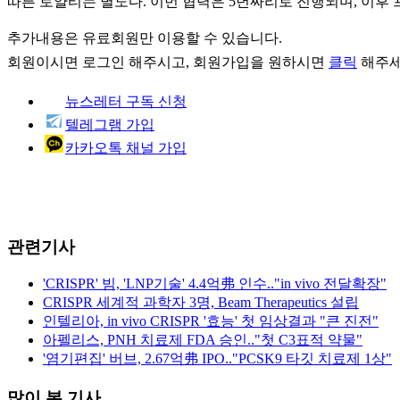
따른 로얄티는 별도다. 이번 협력은 5년짜리로 진행되며, 이후 프로
추가내용은 유료회원만 이용할 수 있습니다.
회원이시면
로그인
해주시고, 회원가입을 원하시면
클릭
해주세
뉴스레터 구독 신청
텔레그램 가입
카카오톡 채널 가입
관련기사
'CRISPR' 빔, 'LNP기술' 4.4억弗 인수.."in vivo 전달확장"
CRISPR 세계적 과학자 3명, Beam Therapeutics 설립
인텔리아, in vivo CRISPR '효능' 첫 임상결과 "큰 진전"
아펠리스, PNH 치료제 FDA 승인.."첫 C3표적 약물"
'염기편집' 버브, 2.67억弗 IPO.."PCSK9 타깃 치료제 1상"
많이 본 기사