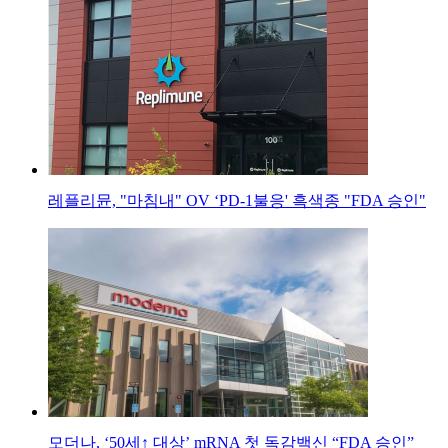
레플리뮨, "마침내" OV ‘PD-1불응' 흑색종 "FDA 승인"
모더나, ‘50세↑ 대상’ mRNA 첫 독감백신 “FDA 승인”