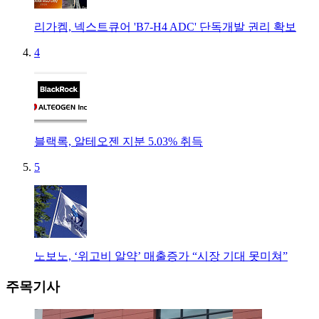
리가켐, 넥스트큐어 'B7-H4 ADC' 단독개발 권리 확보
4
블랙록, 알테오젠 지분 5.03% 취득
5
노보노, ‘위고비 알약’ 매출증가 “시장 기대 못미쳐”
주목기사