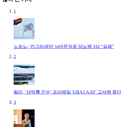
1
노보노, '카그리세마' vs마운자로 당뇨병 3상 “실패”
2
릴리, ‘10억弗 인수’ 프리베일 'GBA1 AAV' 고셔병 중단
3