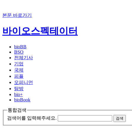
본문 바로가기
바이오스펙테이터
bioBB
BSO
전체기사
기업
국제
피플
오피니언
탐방
bio+
bioBook
통합검색
검색어를 입력해주세요.
검색