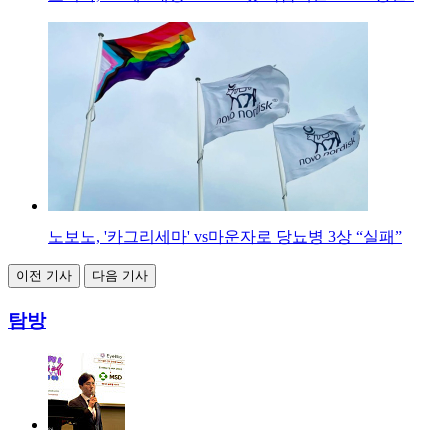
노보노, '카그리세마' vs마운자로 당뇨병 3상 “실패”
이전 기사
다음 기사
탐방