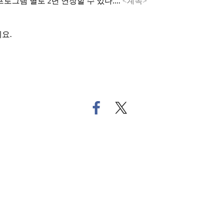
그램 별로 2년 연장할 수 있다....
<계속>
요.
페
트
이
위
스
터
북
로
으
기
로
사
기
공
사
유
공
하
유
기
하
기