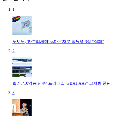
1
노보노, '카그리세마' vs마운자로 당뇨병 3상 “실패”
2
릴리, ‘10억弗 인수’ 프리베일 'GBA1 AAV' 고셔병 중단
3