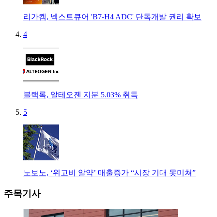
리가켐, 넥스트큐어 'B7-H4 ADC' 단독개발 권리 확보
4
블랙록, 알테오젠 지분 5.03% 취득
5
노보노, ‘위고비 알약’ 매출증가 “시장 기대 못미쳐”
주목기사