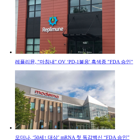
레플리뮨, "마침내" OV ‘PD-1불응' 흑색종 "FDA 승인"
모더나, ‘50세↑ 대상’ mRNA 첫 독감백신 “FDA 승인”