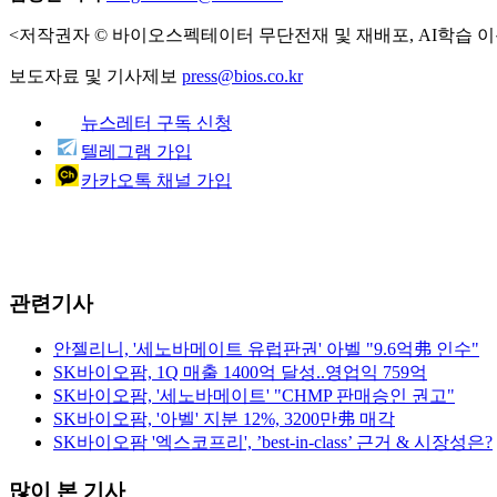
<저작권자 © 바이오스펙테이터 무단전재 및 재배포, AI학습 이
보도자료 및 기사제보
press@bios.co.kr
뉴스레터 구독 신청
텔레그램 가입
카카오톡 채널 가입
관련기사
안젤리니, '세노바메이트 유럽판권' 아벨 "9.6억弗 인수"
SK바이오팜, 1Q 매출 1400억 달성..영업익 759억
SK바이오팜, '세노바메이트' "CHMP 판매승인 권고"
SK바이오팜, '아벨' 지분 12%, 3200만弗 매각
SK바이오팜 '엑스코프리', ’best-in-class’ 근거 & 시장성은?
많이 본 기사