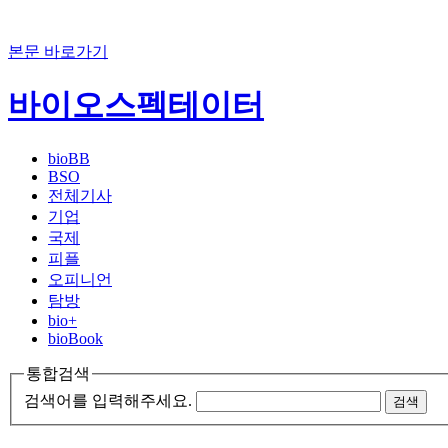
본문 바로가기
바이오스펙테이터
bioBB
BSO
전체기사
기업
국제
피플
오피니언
탐방
bio+
bioBook
통합검색
검색어를 입력해주세요.
검색