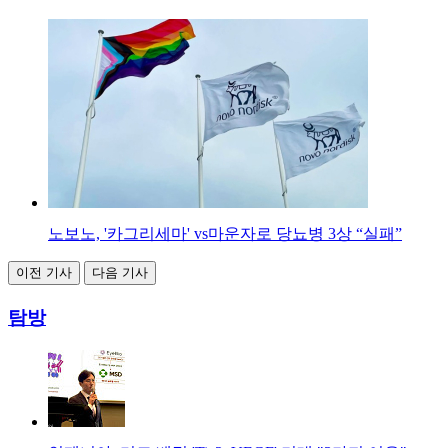
노보노, '카그리세마' vs마운자로 당뇨병 3상 “실패”
이전 기사
다음 기사
탐방