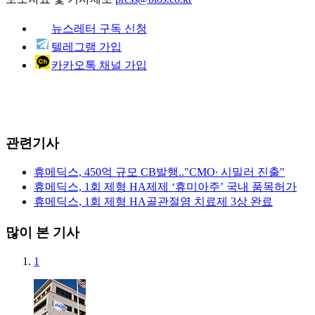
뉴스레터 구독 신청
텔레그램 가입
카카오톡 채널 가입
관련기사
휴메딕스, 450억 규모 CB발행.."CMO∙ 시밀러 진출"
휴메딕스, 1회 제형 HA제제 ‘휴미아주’ 국내 품목허가
휴메딕스, 1회 제형 HA골관절염 치료제 3상 완료
많이 본 기사
1