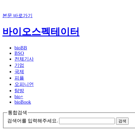
본문 바로가기
바이오스펙테이터
bioBB
BSO
전체기사
기업
국제
피플
오피니언
탐방
bio+
bioBook
통합검색
검색어를 입력해주세요.
검색