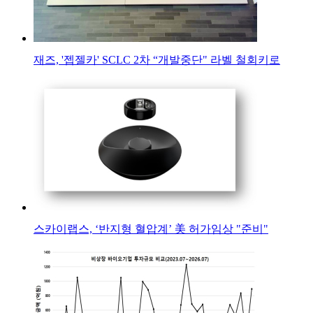
재즈, '젭젤카' SCLC 2차 “개발중단" 라벨 철회키로
스카이랩스, ‘반지형 혈압계’ 美 허가임상 "준비"