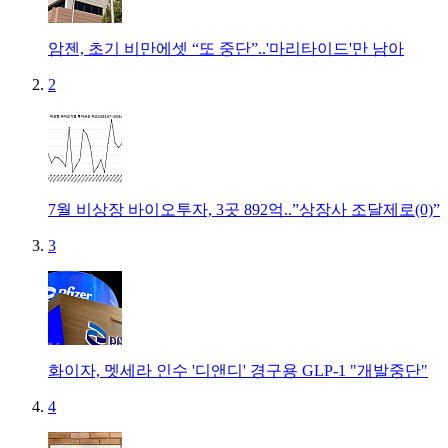
암젠, 초기 비만에셋 “또 중단”..'마리타이드'만 남아
2
7월 비상장 바이오투자, 3곳 892억..”상장사 조달제로(0)”
3
화이자, 멧세라 인수 '디앤디' 경구용 GLP-1 "개발중단"
4