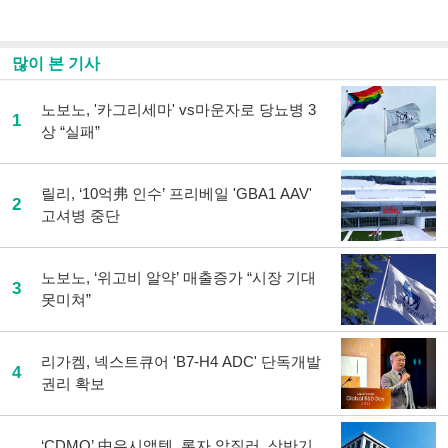
스
기사
북
공유
으
하기
많이 본 기사
로
기
사
노보노, '카그리세마' vs마운자로 당뇨병 3
1
공
상 “실패”
유
하
기
릴리, ‘10억弗 인수’ 프리베일 'GBA1 AAV'
2
고셔병 중단
노보노, ‘위고비 알약’ 매출증가 “시장 기대
3
못미쳐”
리가켐, 넥스트큐어 'B7-H4 ADC' 단독개발
4
권리 확보
‘CDMO’ 中우시앱텍, 론자 앞질러..상반기