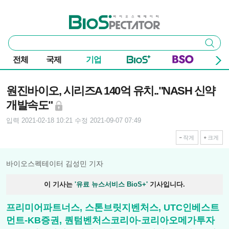
본문 바로가기
주요 메뉴
바이오스펙테이터
통
검색
합
검
전체
국제
기업
색
기사본문
원진바이오, 시리즈A 140억 유치.."NASH 신약
개발속도"
입력 2021-02-18 10:21
수정 2021-09-07 07:49
작게
크게
바이오스펙테이터 김성민 기자
이 기사는
'유료 뉴스서비스 BioS+'
기사입니다.
프리미어파트너스, 스톤브릿지벤처스, UTC인베스트
먼트-KB증권, 퀀텀벤처스코리아-코리아오메가투자