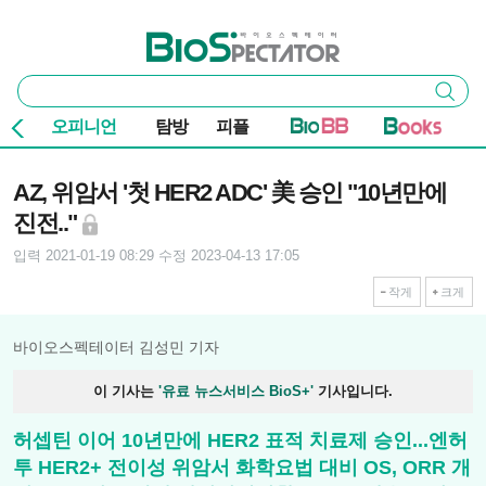
본문 바로가기
주요 메뉴
바이오스펙테이터
통
검색
합
검
오피니언
탐방
피플
색
기사본문
AZ, 위암서 '첫 HER2 ADC' 美 승인 "10년만에
진전.."
입력 2021-01-19 08:29
수정 2023-04-13 17:05
작게
크게
바이오스펙테이터 김성민 기자
이 기사는
'유료 뉴스서비스 BioS+'
기사입니다.
허셉틴 이어 10년만에 HER2 표적 치료제 승인...엔허
투 HER2+ 전이성 위암서 화학요법 대비 OS, ORR 개