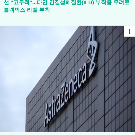
선 "고무적"...다만 간질성폐질환(ILD) 부작용 우려로
블랙박스 라벨 부착