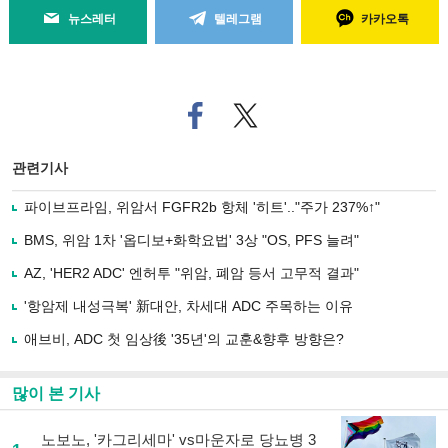
뉴스레터
텔레그램
카카오톡
페
트위
이
터로
스
기사
북
공유
관련기사
으
하기
로
파이브프라임, 위암서 FGFR2b 항체 '히트'.."주가 237%↑"
기
사
BMS, 위암 1차 '옵디보+화학요법' 3상 "OS, PFS 늘려"
공
유
AZ, 'HER2 ADC' 엔허투 "위암, 폐암 등서 고무적 결과"
하
'항암제 내성극복' 新대안, 차세대 ADC 주목하는 이유
기
애브비, ADC 첫 임상後 '35년'의 교훈&향후 방향은?
많이 본 기사
노보노, '카그리세마' vs마운자로 당뇨병 3