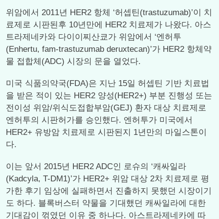
위암에서 2011년 HER2 항체 ‘허셉틴(trastuzumab)’이 치
료제로 시판된후 10년만에 HER2 치료제가 나왔다. 아스
트라제네카와 다이이찌산쿄가 위암에서 ‘엔허투
(Enhertu, fam‐trastuzumab deruxtecan)’가 HER2 항체약
물 접합체(ADC) 시장의 문을 열었다.
미국 식품의약국(FDA)은 지난 15일 허셉틴 기반 치료법
을 받은 적이 있는 HER2 양성(HER2+) 부분 진행성 또는
전이성 위암/위식도접합부암(GEJ) 환자 대상 치료제로
엔허투의 시판허가를 승인했다. 엔허투가 미국에서
HER2+ 유방암 치료제로 시판된지 1년만의 마일스톤이
다.
이는 앞서 2015년 HER2 ADC인 로슈의 ‘캐싸일라
(Kadcyla, T-DM1)’가 HER2+ 위암 대상 2차 치료제로 평
가한 후기 임상에 실패하면서 진출하지 못했던 시장이기
도 하다. 블록버스터 약물을 기대했던 캐싸일라에 대한
기대감이 꺾였던 이유 중 하나다. 아스트라제네카에 따