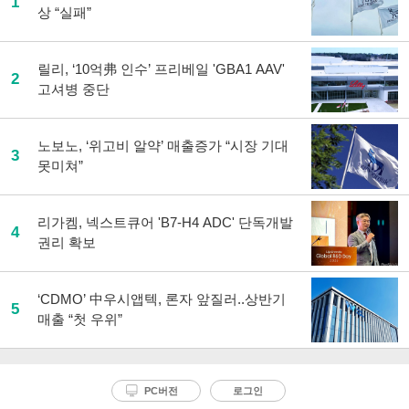
1
상 “실패”
릴리, ‘10억弗 인수’ 프리베일 'GBA1 AAV'
2
고셔병 중단
노보노, ‘위고비 알약’ 매출증가 “시장 기대
3
못미쳐”
리가켐, 넥스트큐어 'B7-H4 ADC' 단독개발
4
권리 확보
‘CDMO’ 中우시앱텍, 론자 앞질러..상반기
5
매출 “첫 우위”
PC버전
로그인